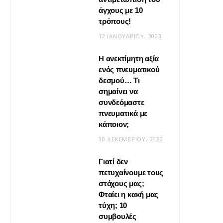
άγχους με 10
τρόπους!
12 ΙΑΝΟΥΑΡΊΟΥ, 2023
Η ανεκτίμητη αξία
VIRAL
ενός πνευματικού
δεσμού… Τι
Βίντεο: Μεταμόρφωσε το
σημαίνει να
φουλάρι σου σε κιμονό
συνδεόμαστε
πνευματικά με
20 ΜΑΪ́ΟΥ, 2026
κάποιον;
30 ΔΕΚΕΜΒΡΊΟΥ, 2022
Γιατί δεν
πετυχαίνουμε τους
στόχους μας;
Φταίει η κακή μας
τύχη; 10
συμβουλές