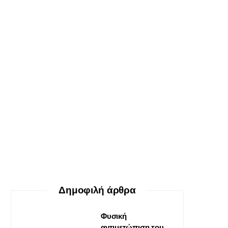
ΕΥ ΖΗΝ
Ο δεκάλογος της θεραπείας
Gestalt
30 ΜΑΪ́ΟΥ, 2026
Δημοφιλή άρθρα
Φυσική
αντιμετώπιση του