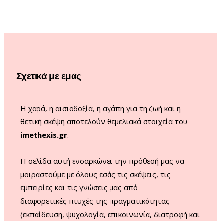
e
t
T
T
b
a
u
o
o
g
b
k
o
r
e
Σχετικά με εμάς
k
a
m
Η χαρά, η αισιοδοξία, η αγάπη για τη ζωή και η
θετική σκέψη αποτελούν θεμελιακά στοιχεία του
imethexis.gr
.
H σελίδα αυτή ενσαρκώνει την πρόθεσή μας να
μοιραστούμε με όλους εσάς τις σκέψεις, τις
εμπειρίες και τις γνώσεις μας από
διαφορετικές πτυχές της πραγματικότητας
(εκπαίδευση, ψυχολογία, επικοινωνία, διατροφή και