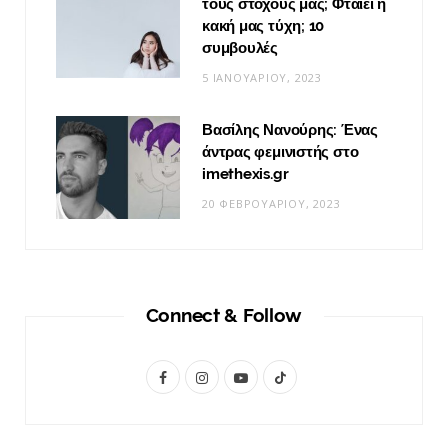
τους στόχους μας; Φταίει η
κακή μας τύχη; 10
συμβουλές
5 ΙΑΝΟΥΑΡΊΟΥ, 2023
Βασίλης Νανούρης: Ένας
άντρας φεμινιστής στο
imethexis.gr
20 ΦΕΒΡΟΥΑΡΊΟΥ, 2023
Connect & Follow
F
I
Y
T
a
n
o
i
c
s
u
k