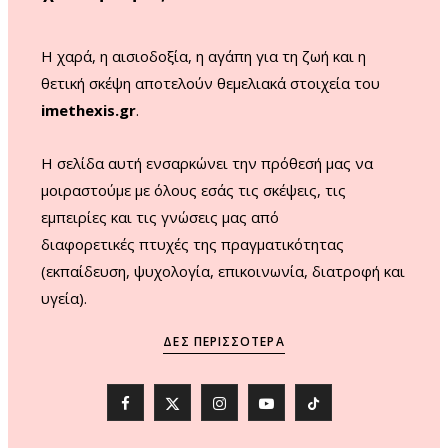
k
a
m
Η χαρά, η αισιοδοξία, η αγάπη για τη ζωή και η
θετική σκέψη αποτελούν θεμελιακά στοιχεία του
imethexis.gr
.
H σελίδα αυτή ενσαρκώνει την πρόθεσή μας να
μοιραστούμε με όλους εσάς τις σκέψεις, τις
εμπειρίες και τις γνώσεις μας από
διαφορετικές πτυχές της πραγματικότητας
(εκπαίδευση, ψυχολογία, επικοινωνία, διατροφή και
υγεία).
ΔΕΣ ΠΕΡΙΣΣΌΤΕΡΑ
F
X
I
Y
T
a
(
n
o
i