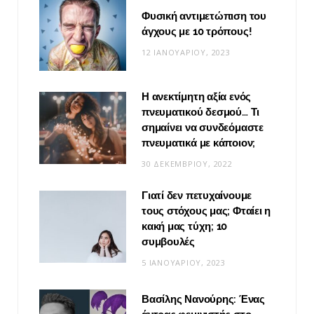
Φυσική αντιμετώπιση του
άγχους με 10 τρόπους!
12 ΙΑΝΟΥΑΡΊΟΥ, 2023
Η ανεκτίμητη αξία ενός
πνευματικού δεσμού… Τι
σημαίνει να συνδεόμαστε
πνευματικά με κάποιον;
30 ΔΕΚΕΜΒΡΊΟΥ, 2022
Γιατί δεν πετυχαίνουμε
τους στόχους μας; Φταίει η
κακή μας τύχη; 10
συμβουλές
5 ΙΑΝΟΥΑΡΊΟΥ, 2023
Βασίλης Νανούρης: Ένας