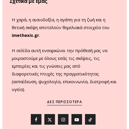
Σχετικά με εμάς
k
a
m
Η χαρά, η αισιοδοξία, η αγάπη για τη ζωή και η
θετική σκέψη αποτελούν θεμελιακά στοιχεία του
imethexis.gr
.
H σελίδα αυτή ενσαρκώνει την πρόθεσή μας να
μοιραστούμε με όλους εσάς τις σκέψεις, τις
εμπειρίες και τις γνώσεις μας από
διαφορετικές πτυχές της πραγματικότητας
(εκπαίδευση, ψυχολογία, επικοινωνία, διατροφή και
υγεία).
ΔΕΣ ΠΕΡΙΣΣΌΤΕΡΑ
F
X
I
Y
T