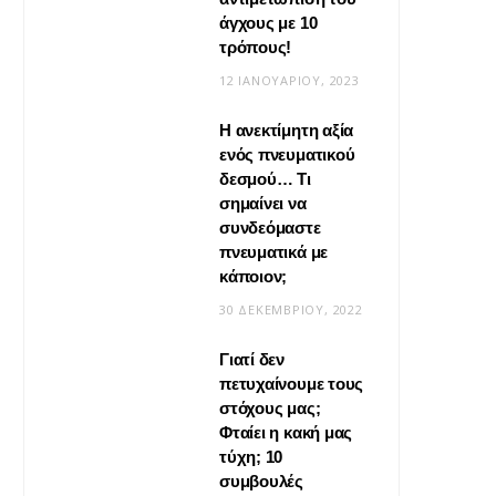
άγχους με 10
τρόπους!
12 ΙΑΝΟΥΑΡΊΟΥ, 2023
Η ανεκτίμητη αξία
VIRAL
ενός πνευματικού
δεσμού… Τι
Βίντεο: Μεταμόρφωσε το
σημαίνει να
φουλάρι σου σε κιμονό
συνδεόμαστε
πνευματικά με
20 ΜΑΪ́ΟΥ, 2026
κάποιον;
30 ΔΕΚΕΜΒΡΊΟΥ, 2022
Γιατί δεν
πετυχαίνουμε τους
στόχους μας;
Φταίει η κακή μας
τύχη; 10
συμβουλές