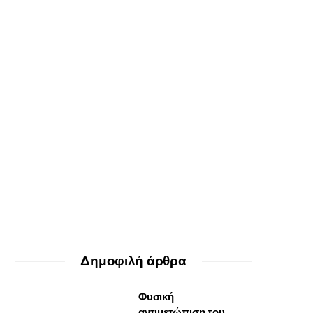
ΕΥ ΖΗΝ
Ο δεκάλογος της θεραπείας
Gestalt
30 ΜΑΪ́ΟΥ, 2026
Δημοφιλή άρθρα
Φυσική
αντιμετώπιση του