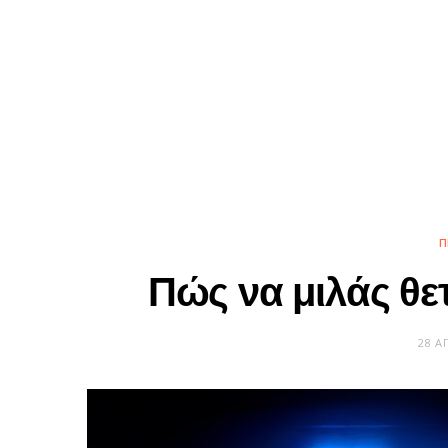
Π
Πώς να μιλάς θε
28 Α