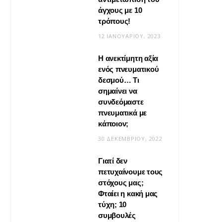
άγχους με 10
τρόπους!
12 ΙΑΝΟΥΑΡΊΟΥ, 2023
Η ανεκτίμητη αξία
VIRAL
ενός πνευματικού
δεσμού… Τι
Βίντεο: Μεταμόρφωσε το
σημαίνει να
φουλάρι σου σε κιμονό
συνδεόμαστε
πνευματικά με
20 ΜΑΪ́ΟΥ, 2026
κάποιον;
30 ΔΕΚΕΜΒΡΊΟΥ, 2022
Γιατί δεν
πετυχαίνουμε τους
στόχους μας;
Φταίει η κακή μας
τύχη; 10
συμβουλές