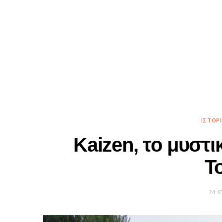
ΙΣΤΟΡ
Kaizen, το μυστι
T
24 Ι