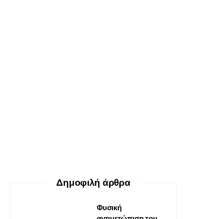
ΕΥ ΖΗΝ
Ο δεκάλογος της θεραπείας
Gestalt
30 ΜΑΪ́ΟΥ, 2026
Δημοφιλή άρθρα
Φυσική
αντιμετώπιση του