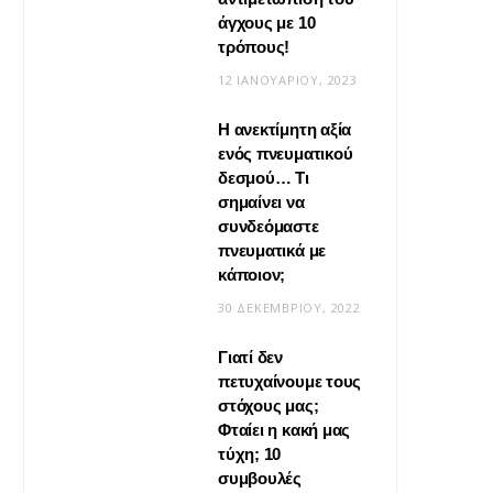
άγχους με 10
τρόπους!
12 ΙΑΝΟΥΑΡΊΟΥ, 2023
Η ανεκτίμητη αξία
VIRAL
ενός πνευματικού
δεσμού… Τι
Βίντεο: Μεταμόρφωσε το
σημαίνει να
φουλάρι σου σε κιμονό
συνδεόμαστε
πνευματικά με
20 ΜΑΪ́ΟΥ, 2026
κάποιον;
30 ΔΕΚΕΜΒΡΊΟΥ, 2022
Γιατί δεν
πετυχαίνουμε τους
στόχους μας;
Φταίει η κακή μας
τύχη; 10
συμβουλές