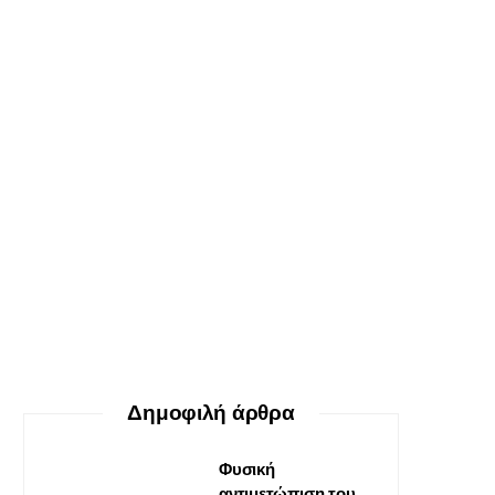
ΕΥ ΖΗΝ
Ο δεκάλογος της θεραπείας
Gestalt
30 ΜΑΪ́ΟΥ, 2026
Δημοφιλή άρθρα
Φυσική
αντιμετώπιση του