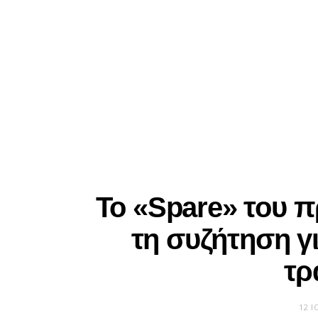
Το «Spare» του π
τη συζήτηση γι
τρ
12 Ι