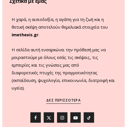
Σχετικά με εμάς
k
a
m
Η χαρά, η αισιοδοξία, η αγάπη για τη ζωή και η
θετική σκέψη αποτελούν θεμελιακά στοιχεία του
imethexis.gr
.
H σελίδα αυτή ενσαρκώνει την πρόθεσή μας να
μοιραστούμε με όλους εσάς τις σκέψεις, τις
εμπειρίες και τις γνώσεις μας από
διαφορετικές πτυχές της πραγματικότητας
(εκπαίδευση, ψυχολογία, επικοινωνία, διατροφή και
υγεία).
ΔΕΣ ΠΕΡΙΣΣΌΤΕΡΑ
F
X
I
Y
T