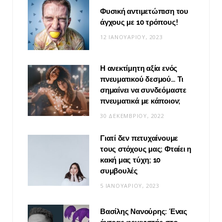
Φυσική αντιμετώπιση του
άγχους με 10 τρόπους!
12 ΙΑΝΟΥΑΡΊΟΥ, 2023
Η ανεκτίμητη αξία ενός
πνευματικού δεσμού… Τι
σημαίνει να συνδεόμαστε
πνευματικά με κάποιον;
30 ΔΕΚΕΜΒΡΊΟΥ, 2022
Γιατί δεν πετυχαίνουμε
τους στόχους μας; Φταίει η
κακή μας τύχη; 10
συμβουλές
5 ΙΑΝΟΥΑΡΊΟΥ, 2023
Βασίλης Νανούρης: Ένας