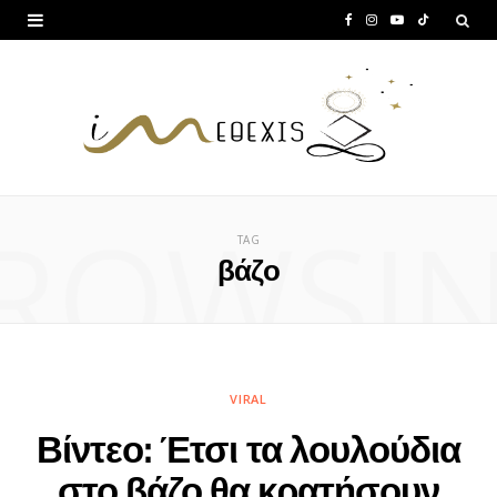
F
I
Y
T
a
n
o
i
c
s
u
k
e
t
T
T
b
a
u
o
ROWSI
o
g
b
k
TAG
o
r
e
βάζο
k
a
m
VIRAL
Βίντεο: Έτσι τα λουλούδια
στο βάζο θα κρατήσουν