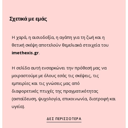
o
g
b
k
o
r
e
Σχετικά με εμάς
k
a
m
Η χαρά, η αισιοδοξία, η αγάπη για τη ζωή και η
θετική σκέψη αποτελούν θεμελιακά στοιχεία του
imethexis.gr
.
H σελίδα αυτή ενσαρκώνει την πρόθεσή μας να
μοιραστούμε με όλους εσάς τις σκέψεις, τις
εμπειρίες και τις γνώσεις μας από
διαφορετικές πτυχές της πραγματικότητας
(εκπαίδευση, ψυχολογία, επικοινωνία, διατροφή και
υγεία).
ΔΕΣ ΠΕΡΙΣΣΌΤΕΡΑ