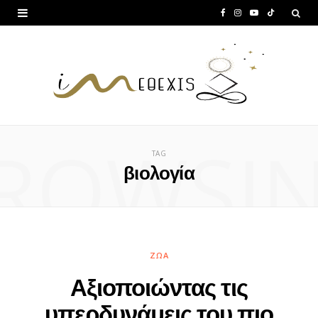
F
I
Y
T
a
n
o
i
c
s
u
k
e
t
T
T
b
a
u
o
ROWSI
o
g
b
k
TAG
o
r
e
βιολογία
k
a
m
ΖΏΑ
Αξιοποιώντας τις
υπερδυνάμεις του πιο