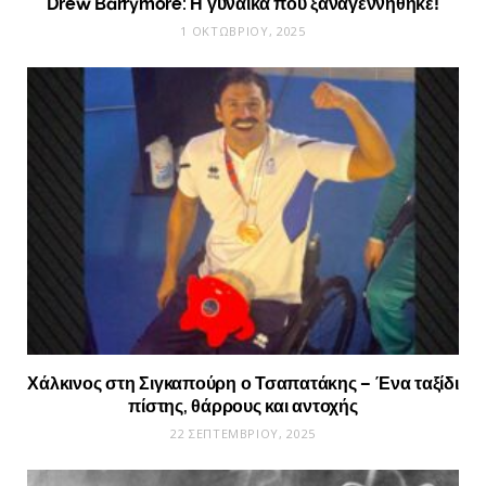
Drew Barrymore: Η γυναίκα που ξαναγεννήθηκε!
1 ΟΚΤΩΒΡΊΟΥ, 2025
Χάλκινος στη Σιγκαπούρη ο Τσαπατάκης – Ένα ταξίδι
πίστης, θάρρους και αντοχής
22 ΣΕΠΤΕΜΒΡΊΟΥ, 2025