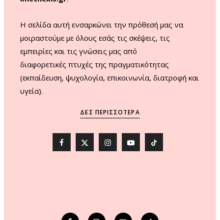
H σελίδα αυτή ενσαρκώνει την πρόθεσή μας να
μοιραστούμε με όλους εσάς τις σκέψεις, τις
εμπειρίες και τις γνώσεις μας από
διαφορετικές πτυχές της πραγματικότητας
(εκπαίδευση, ψυχολογία, επικοινωνία, διατροφή και
υγεία).
ΔΕΣ ΠΕΡΙΣΣΌΤΕΡΑ
F
X
I
Y
T
a
(
n
o
i
c
T
s
u
k
e
w
t
T
T
b
i
a
u
o