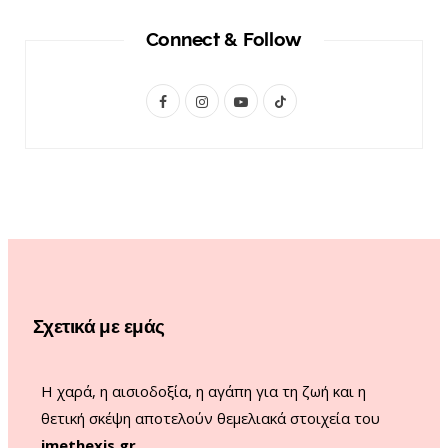
Connect & Follow
F
I
Y
T
a
n
o
i
c
s
u
k
e
t
T
T
b
a
u
o
o
g
b
k
o
r
e
Σχετικά με εμάς
k
a
m
Η χαρά, η αισιοδοξία, η αγάπη για τη ζωή και η
θετική σκέψη αποτελούν θεμελιακά στοιχεία του
imethexis.gr
.