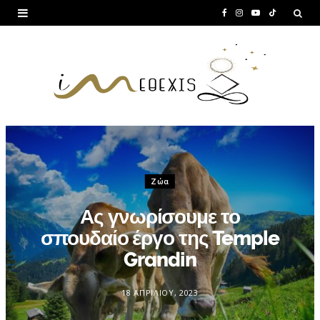
F
I
Y
T
a
n
o
i
c
s
u
k
e
t
T
T
b
a
u
o
o
g
b
k
o
r
e
Ζώα
k
a
Ας γνωρίσουμε το
m
σπουδαίο έργο της Temple
Grandin
18 ΑΠΡΙΛΊΟΥ, 2023