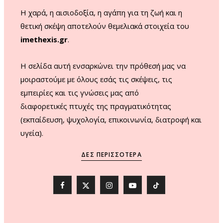
m
Η χαρά, η αισιοδοξία, η αγάπη για τη ζωή και η
θετική σκέψη αποτελούν θεμελιακά στοιχεία του
imethexis.gr
.
H σελίδα αυτή ενσαρκώνει την πρόθεσή μας να
μοιραστούμε με όλους εσάς τις σκέψεις, τις
εμπειρίες και τις γνώσεις μας από
διαφορετικές πτυχές της πραγματικότητας
(εκπαίδευση, ψυχολογία, επικοινωνία, διατροφή και
υγεία).
ΔΕΣ ΠΕΡΙΣΣΌΤΕΡΑ
F
X
I
Y
T
a
(
n
o
i
c
T
s
u
k