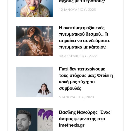
άγχους με 10 τρόπους!
12 ΙΑΝΟΥΑΡΊΟΥ, 2023
Η ανεκτίμητη αξία ενός
πνευματικού δεσμού… Τι
σημαίνει να συνδεόμαστε
πνευματικά με κάποιον;
30 ΔΕΚΕΜΒΡΊΟΥ, 2022
Γιατί δεν πετυχαίνουμε
τους στόχους μας; Φταίει η
κακή μας τύχη; 10
συμβουλές
5 ΙΑΝΟΥΑΡΊΟΥ, 2023
Βασίλης Νανούρης: Ένας
άντρας φεμινιστής στο
imethexis.gr