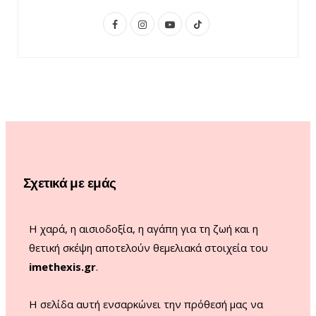
F
I
Y
T
a
n
o
i
c
s
u
k
e
t
T
T
b
a
u
o
o
g
b
k
o
r
e
Σχετικά με εμάς
k
a
m
Η χαρά, η αισιοδοξία, η αγάπη για τη ζωή και η
θετική σκέψη αποτελούν θεμελιακά στοιχεία του
imethexis.gr
.
H σελίδα αυτή ενσαρκώνει την πρόθεσή μας να