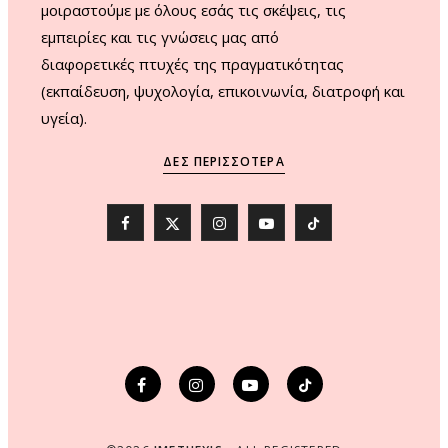
μοιραστούμε με όλους εσάς τις σκέψεις, τις
εμπειρίες και τις γνώσεις μας από
διαφορετικές πτυχές της πραγματικότητας
(εκπαίδευση, ψυχολογία, επικοινωνία, διατροφή και
υγεία).
ΔΕΣ ΠΕΡΙΣΣΌΤΕΡΑ
F
X
I
Y
T
a
(
n
o
i
c
T
s
u
k
e
w
t
T
T
b
i
a
u
o
o
t
g
b
k
o
t
r
e