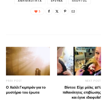
ΑΝΗΘΙΚΌΤΗΤΑ
ΈΡΕΥΝΑ
ΠΛΟΎΤΟΣ
5
PREV POST
NEXT POST
Ο Χαλίλ Γκιμπράν για το
Βίντεο: Είχε μόλις 10%
μυστήριο του έρωτα
πιθανότητες επιβίωσης
και έγινε ιδιοφυΐα!