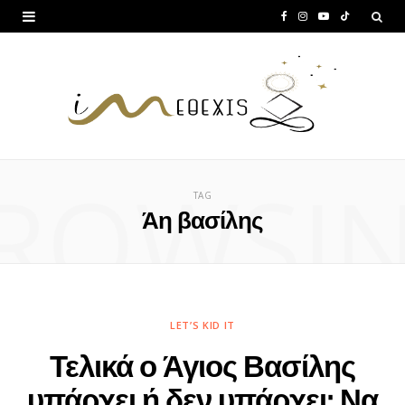
F
I
Y
T
a
n
o
i
c
s
u
k
e
t
T
T
b
a
u
o
ROWSI
o
g
b
k
TAG
o
r
e
Άη βασίλης
k
a
m
LET’S KID IT
Τελικά ο Άγιος Βασίλης
υπάρχει ή δεν υπάρχει; Να