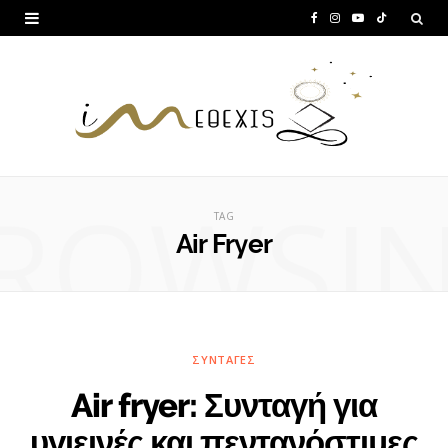
F
I
Y
T
a
n
o
i
c
s
u
k
e
t
T
T
b
a
u
o
ROWSI
o
g
b
k
TAG
o
r
e
Air Fryer
k
a
m
ΣΥΝΤΑΓΈΣ
Air fryer: Συνταγή για
υγιεινές και πεντανόστιμες