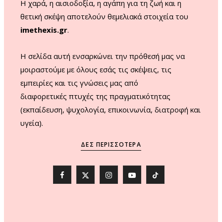
Η χαρά, η αισιοδοξία, η αγάπη για τη ζωή και η
θετική σκέψη αποτελούν θεμελιακά στοιχεία του
imethexis.gr
.
H σελίδα αυτή ενσαρκώνει την πρόθεσή μας να
μοιραστούμε με όλους εσάς τις σκέψεις, τις
εμπειρίες και τις γνώσεις μας από
διαφορετικές πτυχές της πραγματικότητας
(εκπαίδευση, ψυχολογία, επικοινωνία, διατροφή και
υγεία).
ΔΕΣ ΠΕΡΙΣΣΌΤΕΡΑ
F
X
I
Y
T
a
(
n
o
i
c
T
s
u
k