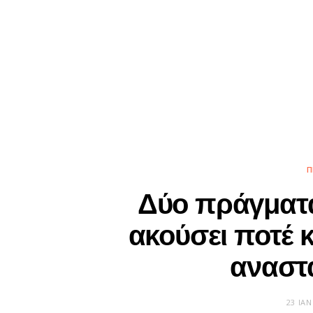
Π
Δύο πράγματα
ακούσει ποτέ κ
αναστ
23 ΙΑ