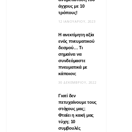
άγχους με 10
τρόπους!
12 ΙΑΝΟΥΑΡΊΟΥ, 2023
Η ανεκτίμητη αξία
VIRAL
ενός πνευματικού
δεσμού… Τι
Βίντεο: Μεταμόρφωσε το
σημαίνει να
φουλάρι σου σε κιμονό
συνδεόμαστε
πνευματικά με
20 ΜΑΪ́ΟΥ, 2026
κάποιον;
30 ΔΕΚΕΜΒΡΊΟΥ, 2022
Γιατί δεν
πετυχαίνουμε τους
στόχους μας;
Φταίει η κακή μας
τύχη; 10
συμβουλές