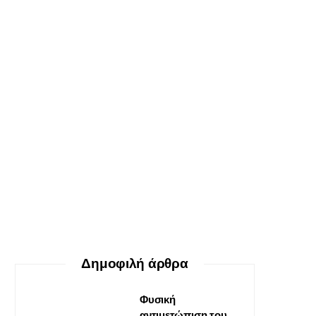
ΕΥ ΖΗΝ
Ο δεκάλογος της θεραπείας
Gestalt
30 ΜΑΪ́ΟΥ, 2026
Δημοφιλή άρθρα
Φυσική
αντιμετώπιση του