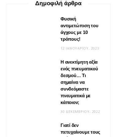
Δημοφιλή άρθρα
Φυσική
αντιμετώπιση του
άγχους με 10
τρόπους!
12 ΙΑΝΟΥΑΡΊΟΥ, 2023
Η ανεκτίμητη αξία
VIRAL
ενός πνευματικού
δεσμού… Τι
Βίντεο: Μεταμόρφωσε το
σημαίνει να
φουλάρι σου σε κιμονό
συνδεόμαστε
πνευματικά με
20 ΜΑΪ́ΟΥ, 2026
κάποιον;
30 ΔΕΚΕΜΒΡΊΟΥ, 2022
Γιατί δεν
πετυχαίνουμε τους