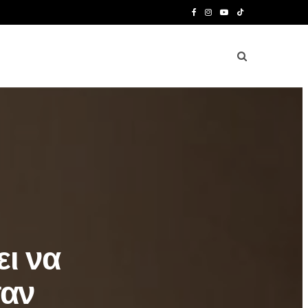
F
I
Y
T
a
n
o
i
c
s
u
k
e
t
T
T
b
a
u
o
o
g
b
k
o
r
e
k
a
m
ι να
ταν