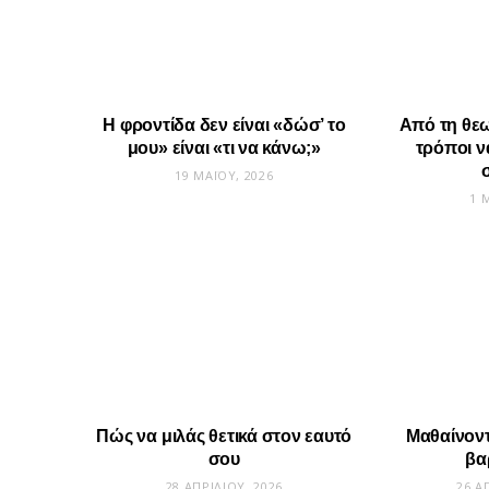
Η φροντίδα δεν είναι «δώσ’ το
Από τη θεω
μου» είναι «τι να κάνω;»
τρόποι 
19 ΜΑΪ́ΟΥ, 2026
1 Μ
Πώς να μιλάς θετικά στον εαυτό
Μαθαίνοντ
σου
βα
28 ΑΠΡΙΛΊΟΥ, 2026
26 Α