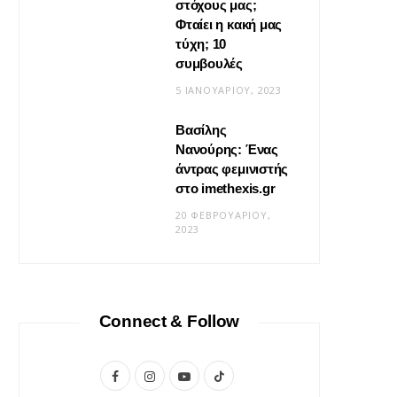
στόχους μας;
Φταίει η κακή μας
τύχη; 10
συμβουλές
5 ΙΑΝΟΥΑΡΊΟΥ, 2023
Βασίλης
Νανούρης: Ένας
ΣΧΈΣΕΙΣ
άντρας φεμινιστής
Η φροντίδα δεν είναι «δώσ’ το
στο imethexis.gr
μου» είναι «τι να κάνω;»
20 ΦΕΒΡΟΥΑΡΊΟΥ,
2023
19 ΜΑΪ́ΟΥ, 2026
Connect & Follow
F
I
Y
T