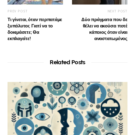
PREV POST
NEXT POST
Τι γίνεται, όταν περπατάμε
Δύο πράγματα που δε
ξυπόλυτοι; Γιατί να το
θέλει να ακούσει ποτέ
δοκιμάσετε; Θα
κάποιος όταν είναι
εκπλαγείτε!
αναστατωμένος
Related Posts