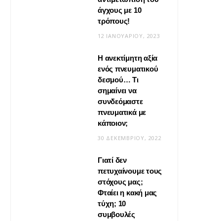
άγχους με 10
τρόπους!
12 ΙΑΝΟΥΑΡΊΟΥ, 2023
Η ανεκτίμητη αξία
VIRAL
ενός πνευματικού
δεσμού… Τι
Βίντεο: Μεταμόρφωσε το
σημαίνει να
φουλάρι σου σε κιμονό
συνδεόμαστε
πνευματικά με
20 ΜΑΪ́ΟΥ, 2026
κάποιον;
30 ΔΕΚΕΜΒΡΊΟΥ, 2022
Γιατί δεν
πετυχαίνουμε τους
στόχους μας;
Φταίει η κακή μας
τύχη; 10
συμβουλές