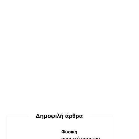
ΕΥ ΖΗΝ
Ο δεκάλογος της θεραπείας
Gestalt
30 ΜΑΪ́ΟΥ, 2026
Δημοφιλή άρθρα
Φυσική
αντιμετώπιση του