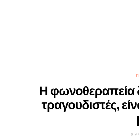
Π
Η φωνοθεραπεία 
τραγουδιστές, είν
9 Μ