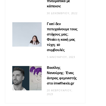
πνευματικά με
κάποιον;
30 ΔΕΚΕΜΒΡΊΟΥ, 2022
Γιατί δεν
πετυχαίνουμε τους
στόχους μας;
Φταίει η κακή μας
τύχη; 10
συμβουλές
5 ΙΑΝΟΥΑΡΊΟΥ, 2023
Βασίλης
Νανούρης: Ένας
άντρας φεμινιστής
στο imethexis.gr
20 ΦΕΒΡΟΥΑΡΊΟΥ,
2023