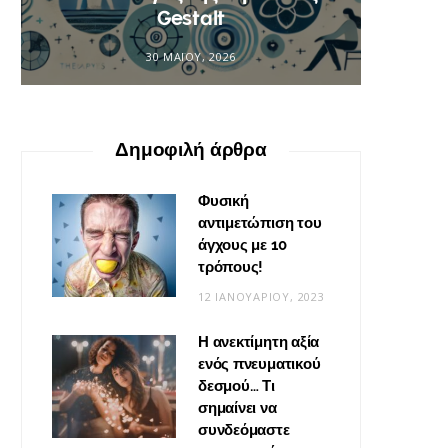
Gestalt
φο
30 ΜΑΪ́ΟΥ, 2026
Δημοφιλή άρθρα
Φυσική
αντιμετώπιση του
άγχους με 10
τρόπους!
12 ΙΑΝΟΥΑΡΊΟΥ, 2023
Η ανεκτίμητη αξία
ενός πνευματικού
δεσμού… Τι
σημαίνει να
συνδεόμαστε