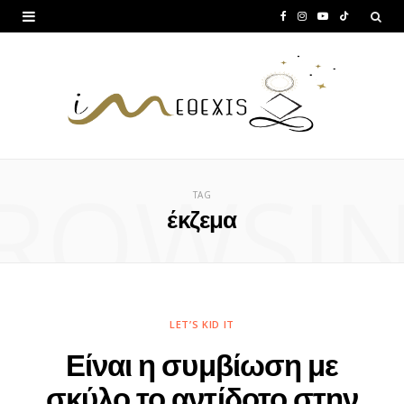
F
I
Y
T
a
n
o
i
c
s
u
k
e
t
T
T
b
a
u
o
ROWSI
o
g
b
k
TAG
o
r
e
έκζεμα
k
a
m
LET’S KID IT
Είναι η συμβίωση με
σκύλο το αντίδοτο στην