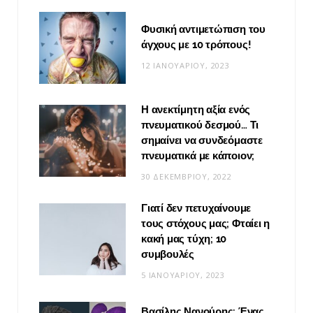
Φυσική αντιμετώπιση του
άγχους με 10 τρόπους!
12 ΙΑΝΟΥΑΡΊΟΥ, 2023
Η ανεκτίμητη αξία ενός
πνευματικού δεσμού… Τι
σημαίνει να συνδεόμαστε
πνευματικά με κάποιον;
30 ΔΕΚΕΜΒΡΊΟΥ, 2022
Γιατί δεν πετυχαίνουμε
τους στόχους μας; Φταίει η
κακή μας τύχη; 10
συμβουλές
5 ΙΑΝΟΥΑΡΊΟΥ, 2023
Βασίλης Νανούρης: Ένας