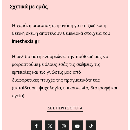
o
r
e
Σχετικά με εμάς
k
a
m
Η χαρά, η αισιοδοξία, η αγάπη για τη ζωή και η
θετική σκέψη αποτελούν θεμελιακά στοιχεία του
imethexis.gr
.
H σελίδα αυτή ενσαρκώνει την πρόθεσή μας να
μοιραστούμε με όλους εσάς τις σκέψεις, τις
εμπειρίες και τις γνώσεις μας από
διαφορετικές πτυχές της πραγματικότητας
(εκπαίδευση, ψυχολογία, επικοινωνία, διατροφή και
υγεία).
ΔΕΣ ΠΕΡΙΣΣΌΤΕΡΑ
F
X
I
Y
T