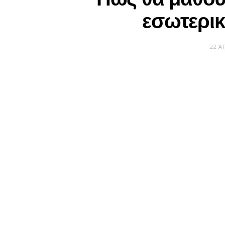
εσωτερι
22 Α