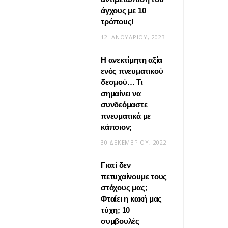
άγχους με 10
τρόπους!
12 ΙΑΝΟΥΑΡΊΟΥ, 2023
Η ανεκτίμητη αξία
VIRAL
ενός πνευματικού
δεσμού… Τι
Βίντεο: Μεταμόρφωσε το
σημαίνει να
φουλάρι σου σε κιμονό
συνδεόμαστε
πνευματικά με
20 ΜΑΪ́ΟΥ, 2026
κάποιον;
30 ΔΕΚΕΜΒΡΊΟΥ, 2022
Γιατί δεν
πετυχαίνουμε τους
στόχους μας;
Φταίει η κακή μας
τύχη; 10
συμβουλές