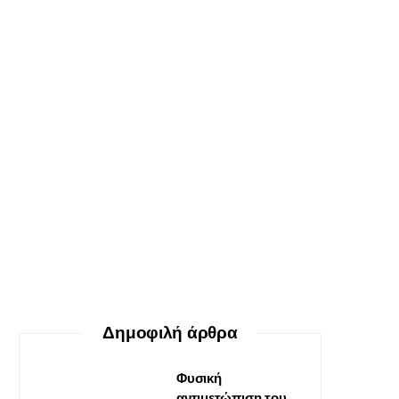
ΕΥ ΖΗΝ
Ο δεκάλογος της θεραπείας
Gestalt
30 ΜΑΪ́ΟΥ, 2026
Δημοφιλή άρθρα
Φυσική
αντιμετώπιση του