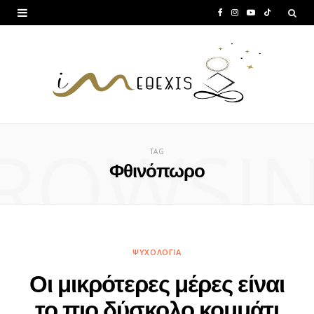
F
I
Y
T
a
n
o
i
c
s
u
k
e
t
T
T
b
a
u
o
ROWSI
o
g
b
k
TAG
o
r
e
Φθινόπωρο
k
a
m
ΨΥΧΟΛΟΓΊΑ
Οι μικρότερες μέρες είναι
το πιο δύσκολο κομμάτι