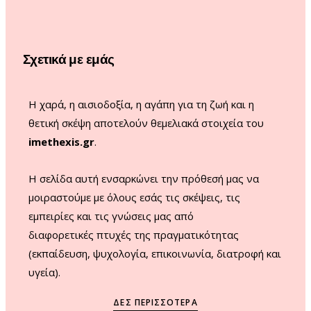
o
g
b
k
o
r
e
Σχετικά με εμάς
k
a
m
Η χαρά, η αισιοδοξία, η αγάπη για τη ζωή και η
θετική σκέψη αποτελούν θεμελιακά στοιχεία του
imethexis.gr
.
H σελίδα αυτή ενσαρκώνει την πρόθεσή μας να
μοιραστούμε με όλους εσάς τις σκέψεις, τις
εμπειρίες και τις γνώσεις μας από
διαφορετικές πτυχές της πραγματικότητας
(εκπαίδευση, ψυχολογία, επικοινωνία, διατροφή και
υγεία).
ΔΕΣ ΠΕΡΙΣΣΌΤΕΡΑ