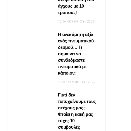
άγχους με 10
τρόπους!
12 ΙΑΝΟΥΑΡΊΟΥ, 2023
Η ανεκτίμητη αξία
VIRAL
ενός πνευματικού
δεσμού… Τι
Βίντεο: Μεταμόρφωσε το
σημαίνει να
φουλάρι σου σε κιμονό
συνδεόμαστε
πνευματικά με
20 ΜΑΪ́ΟΥ, 2026
κάποιον;
30 ΔΕΚΕΜΒΡΊΟΥ, 2022
Γιατί δεν
πετυχαίνουμε τους
στόχους μας;
Φταίει η κακή μας
τύχη; 10
συμβουλές