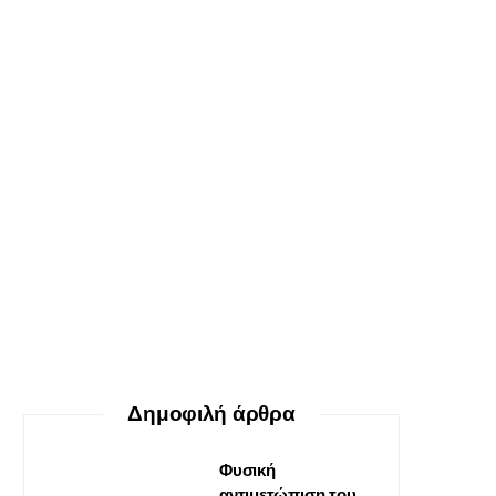
ΕΥ ΖΗΝ
Ο δεκάλογος της θεραπείας
Gestalt
30 ΜΑΪ́ΟΥ, 2026
Δημοφιλή άρθρα
Φυσική
αντιμετώπιση του