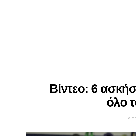
Βίντεο: 6 ασκήσε
όλο 
8 Μ