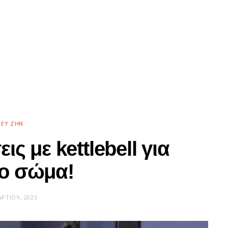
ΕΥ ΖΗΝ
ις με kettlebell για
το σώμα!
ΑΡΤΊΟΥ, 2023