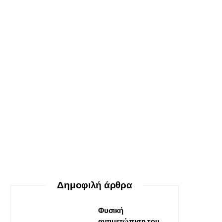
ΕΥ ΖΗΝ
Ο δεκάλογος της θεραπείας
Gestalt
30 ΜΑΪ́ΟΥ, 2026
Δημοφιλή άρθρα
Φυσική
αντιμετώπιση του