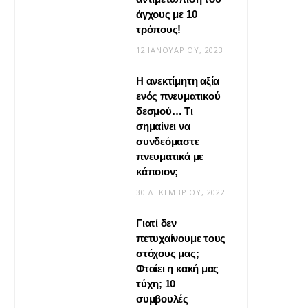
άγχους με 10
τρόπους!
12 ΙΑΝΟΥΑΡΊΟΥ, 2023
Η ανεκτίμητη αξία
VIRAL
ενός πνευματικού
δεσμού… Τι
Βίντεο: Μεταμόρφωσε το
σημαίνει να
φουλάρι σου σε κιμονό
συνδεόμαστε
πνευματικά με
20 ΜΑΪ́ΟΥ, 2026
κάποιον;
30 ΔΕΚΕΜΒΡΊΟΥ, 2022
Γιατί δεν
πετυχαίνουμε τους
στόχους μας;
Φταίει η κακή μας
τύχη; 10
συμβουλές