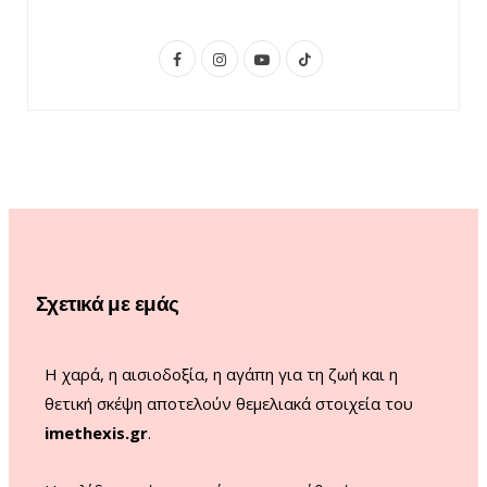
F
I
Y
T
a
n
o
i
c
s
u
k
e
t
T
T
b
a
u
o
o
g
b
k
o
r
e
Σχετικά με εμάς
k
a
m
Η χαρά, η αισιοδοξία, η αγάπη για τη ζωή και η
θετική σκέψη αποτελούν θεμελιακά στοιχεία του
imethexis.gr
.