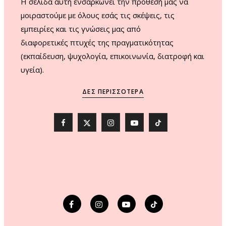
H σελίδα αυτή ενσαρκώνει την πρόθεσή μας να
μοιραστούμε με όλους εσάς τις σκέψεις, τις
εμπειρίες και τις γνώσεις μας από
διαφορετικές πτυχές της πραγματικότητας
(εκπαίδευση, ψυχολογία, επικοινωνία, διατροφή και
υγεία).
ΔΕΣ ΠΕΡΙΣΣΌΤΕΡΑ
F
X
I
Y
T
a
(
n
o
i
c
T
s
u
k
e
w
t
T
T
b
i
a
u
o
o
t
g
b
k