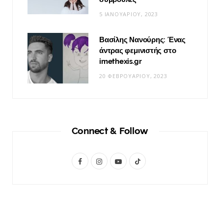
5 ΙΑΝΟΥΑΡΊΟΥ, 2023
Βασίλης Νανούρης: Ένας
άντρας φεμινιστής στο
imethexis.gr
20 ΦΕΒΡΟΥΑΡΊΟΥ, 2023
Connect & Follow
F
I
Y
T
a
n
o
i
c
s
u
k
e
t
T
T