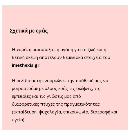
b
a
u
o
o
g
b
k
o
r
e
Σχετικά με εμάς
k
a
m
Η χαρά, η αισιοδοξία, η αγάπη για τη ζωή και η
θετική σκέψη αποτελούν θεμελιακά στοιχεία του
imethexis.gr
.
H σελίδα αυτή ενσαρκώνει την πρόθεσή μας να
μοιραστούμε με όλους εσάς τις σκέψεις, τις
εμπειρίες και τις γνώσεις μας από
διαφορετικές πτυχές της πραγματικότητας
(εκπαίδευση, ψυχολογία, επικοινωνία, διατροφή και
υγεία).