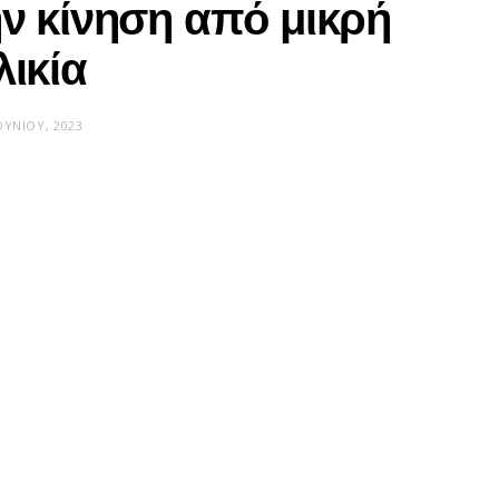
ην κίνηση από μικρή
λικία
ΟΥΝΊΟΥ, 2023
LET’S KID IT
Ποια λάθη καταστρέφουν την