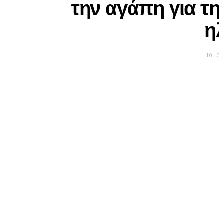
την αγάπη για τ
η
10 Ι