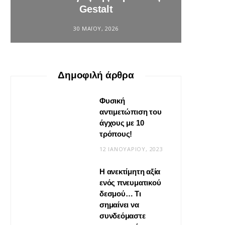
Gestalt
φο
30 ΜΑΪ́ΟΥ, 2026
Δημοφιλή άρθρα
Φυσική
αντιμετώπιση του
άγχους με 10
τρόπους!
12 ΙΑΝΟΥΑΡΊΟΥ, 2023
Η ανεκτίμητη αξία
ενός πνευματικού
δεσμού… Τι
σημαίνει να
συνδεόμαστε