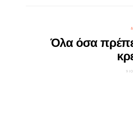
Δ
Όλα όσα πρέπει
κρ
9 Ι