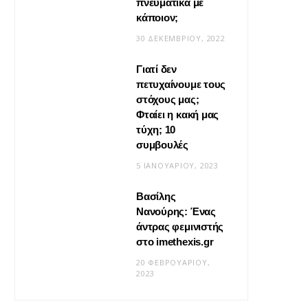
πνευματικά με
κάποιον;
30 ΔΕΚΕΜΒΡΊΟΥ, 2022
Γιατί δεν
πετυχαίνουμε τους
στόχους μας;
Φταίει η κακή μας
τύχη; 10
συμβουλές
5 ΙΑΝΟΥΑΡΊΟΥ, 2023
Βασίλης
Νανούρης: Ένας
άντρας φεμινιστής
στο imethexis.gr
20 ΦΕΒΡΟΥΑΡΊΟΥ,
2023