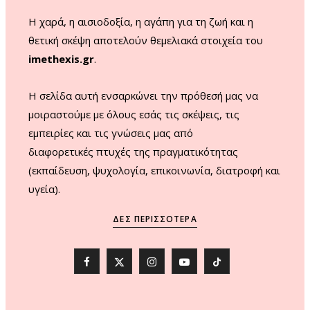
m
Η χαρά, η αισιοδοξία, η αγάπη για τη ζωή και η
θετική σκέψη αποτελούν θεμελιακά στοιχεία του
imethexis.gr
.
H σελίδα αυτή ενσαρκώνει την πρόθεσή μας να
μοιραστούμε με όλους εσάς τις σκέψεις, τις
εμπειρίες και τις γνώσεις μας από
διαφορετικές πτυχές της πραγματικότητας
(εκπαίδευση, ψυχολογία, επικοινωνία, διατροφή και
υγεία).
ΔΕΣ ΠΕΡΙΣΣΌΤΕΡΑ
F
X
I
Y
T
a
(
n
o
i