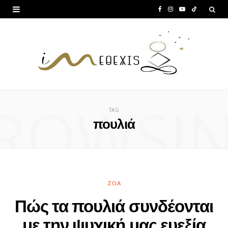
F
I
Y
T
a
n
o
i
c
s
u
k
e
t
T
T
b
a
u
o
ROWSI
o
g
b
k
TAG
o
r
e
πουλιά
k
a
m
ΖΏΑ
Πώς τα πουλιά συνδέονται
με την ψυχική μας ευεξία