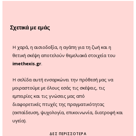
b
a
u
o
o
g
b
k
o
r
e
Σχετικά με εμάς
k
a
m
Η χαρά, η αισιοδοξία, η αγάπη για τη ζωή και η
θετική σκέψη αποτελούν θεμελιακά στοιχεία του
imethexis.gr
.
H σελίδα αυτή ενσαρκώνει την πρόθεσή μας να
μοιραστούμε με όλους εσάς τις σκέψεις, τις
εμπειρίες και τις γνώσεις μας από
διαφορετικές πτυχές της πραγματικότητας
(εκπαίδευση, ψυχολογία, επικοινωνία, διατροφή και
υγεία).
ΔΕΣ ΠΕΡΙΣΣΌΤΕΡΑ