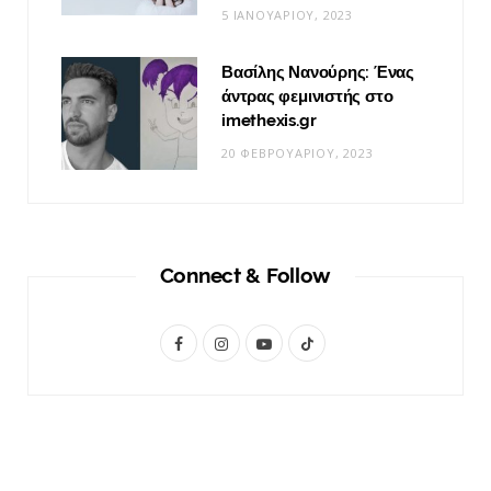
5 ΙΑΝΟΥΑΡΊΟΥ, 2023
Βασίλης Νανούρης: Ένας
άντρας φεμινιστής στο
imethexis.gr
20 ΦΕΒΡΟΥΑΡΊΟΥ, 2023
Connect & Follow
F
I
Y
T
a
n
o
i
c
s
u
k
e
t
T
T