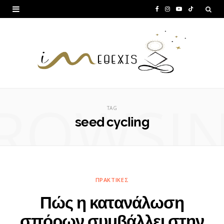
F
I
Y
T
a
n
o
i
c
s
u
k
e
t
T
T
b
a
u
o
ROWSI
o
g
b
k
TAG
o
r
e
seed cycling
k
a
m
ΠΡΑΚΤΙΚΈΣ
Πώς η κατανάλωση
σπόρων συμβάλλει στην