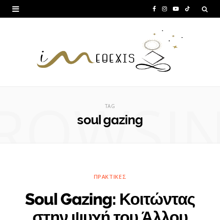
F
I
Y
T
a
n
o
i
c
s
u
k
e
t
T
T
b
a
u
o
ROWSI
o
g
b
k
TAG
o
r
e
soul gazing
k
a
m
ΠΡΑΚΤΙΚΈΣ
Soul Gazing: Κοιτώντας
στην ψυχή του Άλλου