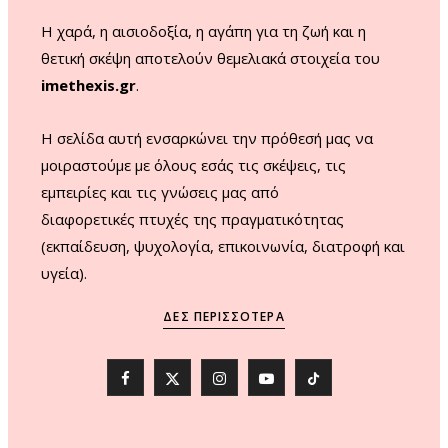
m
Η χαρά, η αισιοδοξία, η αγάπη για τη ζωή και η
θετική σκέψη αποτελούν θεμελιακά στοιχεία του
imethexis.gr
.
H σελίδα αυτή ενσαρκώνει την πρόθεσή μας να
μοιραστούμε με όλους εσάς τις σκέψεις, τις
εμπειρίες και τις γνώσεις μας από
διαφορετικές πτυχές της πραγματικότητας
(εκπαίδευση, ψυχολογία, επικοινωνία, διατροφή και
υγεία).
ΔΕΣ ΠΕΡΙΣΣΌΤΕΡΑ
F
X
I
Y
T
a
(
n
o
i