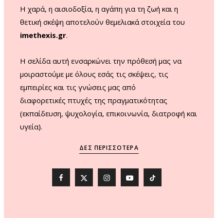
Η χαρά, η αισιοδοξία, η αγάπη για τη ζωή και η
θετική σκέψη αποτελούν θεμελιακά στοιχεία του
imethexis.gr
.
H σελίδα αυτή ενσαρκώνει την πρόθεσή μας να
μοιραστούμε με όλους εσάς τις σκέψεις, τις
εμπειρίες και τις γνώσεις μας από
διαφορετικές πτυχές της πραγματικότητας
(εκπαίδευση, ψυχολογία, επικοινωνία, διατροφή και
υγεία).
ΔΕΣ ΠΕΡΙΣΣΌΤΕΡΑ
F
X
I
Y
T
a
(
n
o
i
c
T
s
u
k