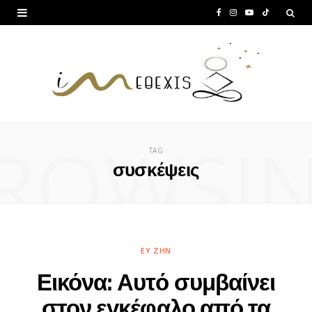
F
I
Y
T
a
n
o
i
c
s
u
k
e
t
T
T
b
a
u
o
ROWSI
o
g
b
k
TAG
o
r
e
συσκέψεις
k
a
m
ΕΥ ΖΗΝ
Εικόνα: Αυτό συμβαίνει
στον εγκέφαλο από τα