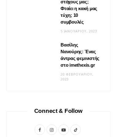
στόχους μας;
Φταίει η κακή μας
τύχη; 10
συμβουλές
5 ΙΑΝΟΥΑΡΊΟΥ, 2023
Βασίλης
Νανούρης: Ένας
ΣΧΈΣΕΙΣ
άντρας φεμινιστής
Η φροντίδα δεν είναι «δώσ’ το
στο imethexis.gr
μου» είναι «τι να κάνω;»
20 ΦΕΒΡΟΥΑΡΊΟΥ,
2023
19 ΜΑΪ́ΟΥ, 2026
Connect & Follow
F
I
Y
T