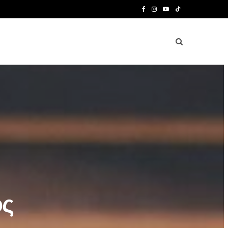
F
I
Y
T
a
n
o
i
c
s
u
k
e
t
T
T
b
a
u
o
o
g
b
k
o
r
e
k
a
m
ος