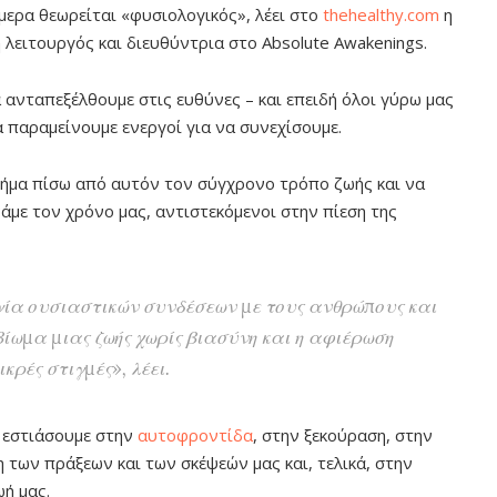
ερα θεωρείται «φυσιολογικός», λέει στο
thehealthy.com
η
ή λειτουργός και διευθύντρια στο Absolute Awakenings.
νταπεξέλθουμε στις ευθύνες – και επειδή όλοι γύρω μας
α παραμείνουμε ενεργοί για να συνεχίσουμε.
βήμα πίσω από αυτόν τον σύγχρονο τρόπο ζωής και να
άμε τον χρόνο μας, αντιστεκόμενοι στην πίεση της
ργία ουσιαστικών συνδέσεων με τους ανθρώπους και
βίωμα μιας ζωής χωρίς βιασύνη και η αφιέρωση
κρές στιγμές», λέει.
α εστιάσουμε στην
αυτοφροντίδα
, στην ξεκούραση, στην
 των πράξεων και των σκέψεών μας και, τελικά, στην
ή μας.