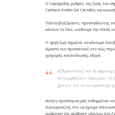
Ο ταραχώδης ρυθμός της ζωής του σήμ
Candace Kotkin-De Carvalho, κοινωνικ
Πάντα βιαζόμαστε, προσπαθώντας να α
κάνουν το ίδιο, νιώθουμε την πίεση ν
Η αργή ζωή σημαίνει να κάνουμε ένα 
είμαστε πιο προσεκτικοί στο πώς περν
γρήγορης κατανάλωσης, εξηγεί.
«[Πρόκειται] για τη δημιου
το περιβάλλον γύρω μας, το 
χρόνου για να εκτιμήσουμε μι
Αυτή η προσέγγιση μάς ενθαρρύνει ν
ευγνωμοσύνη, στο να έχουμε επίγνωση
ανάκτηση της αίσθησης ελέγχου στη ζω