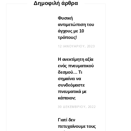
Δημοφιλή άρθρα
Φυσική
αντιμετώπιση του
άγχους με 10
τρόπους!
12 ΙΑΝΟΥΑΡΊΟΥ, 2023
Η ανεκτίμητη αξία
VIRAL
ενός πνευματικού
δεσμού… Τι
Βίντεο: Μεταμόρφωσε το
σημαίνει να
φουλάρι σου σε κιμονό
συνδεόμαστε
πνευματικά με
20 ΜΑΪ́ΟΥ, 2026
κάποιον;
30 ΔΕΚΕΜΒΡΊΟΥ, 2022
Γιατί δεν
πετυχαίνουμε τους