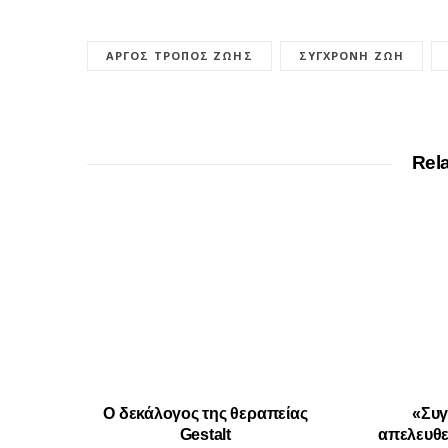
ΑΡΓΌΣ ΤΡΌΠΟΣ ΖΩΉΣ
ΣΎΓΧΡΟΝΗ ΖΩΉ
Rel
Ο δεκάλογος της θεραπείας
«Συγ
Gestalt
απελευθ