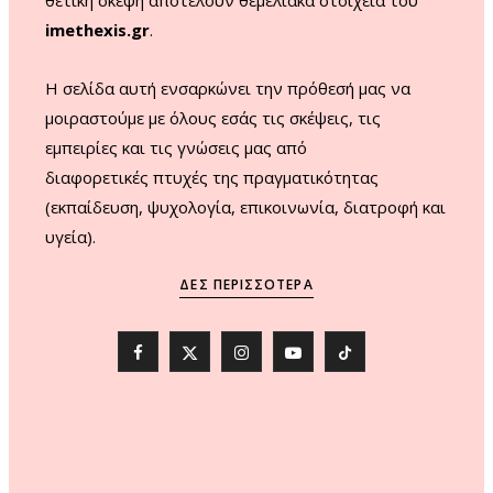
imethexis.gr
.
H σελίδα αυτή ενσαρκώνει την πρόθεσή μας να
μοιραστούμε με όλους εσάς τις σκέψεις, τις
εμπειρίες και τις γνώσεις μας από
διαφορετικές πτυχές της πραγματικότητας
(εκπαίδευση, ψυχολογία, επικοινωνία, διατροφή και
υγεία).
ΔΕΣ ΠΕΡΙΣΣΌΤΕΡΑ
F
X
I
Y
T
a
(
n
o
i
c
T
s
u
k
e
w
t
T
T