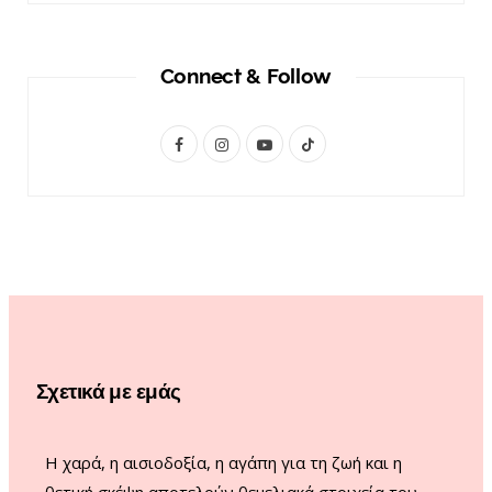
Connect & Follow
F
I
Y
T
a
n
o
i
c
s
u
k
e
t
T
T
b
a
u
o
o
g
b
k
o
r
e
Σχετικά με εμάς
k
a
m
Η χαρά, η αισιοδοξία, η αγάπη για τη ζωή και η
θετική σκέψη αποτελούν θεμελιακά στοιχεία του