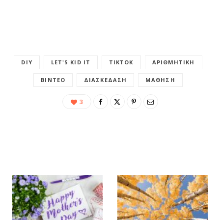
DIY
LET'S KID IT
TIKTOK
ΑΡΙΘΜΗΤΙΚΉ
ΒΊΝΤΕΟ
ΔΙΑΣΚΈΔΑΣΗ
ΜΆΘΗΣΗ
3