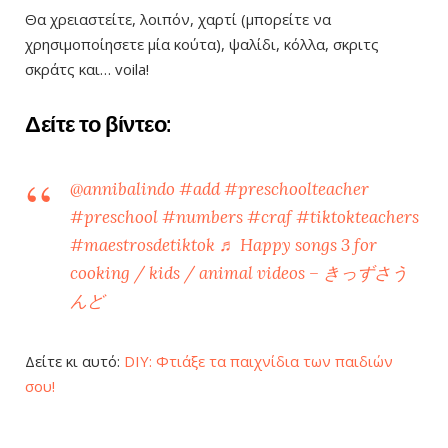
Θα χρειαστείτε, λοιπόν, χαρτί (μπορείτε να
χρησιμοποίησετε μία κούτα), ψαλίδι, κόλλα, σκριτς
σκράτς και… voila!
Δείτε το βίντεο:
@annibalindo
#add
#preschoolteacher
#preschool
#numbers
#craf
#tiktokteachers
#maestrosdetiktok
♬ Happy songs 3 for
cooking / kids / animal videos – きっずさう
んど
Δείτε κι αυτό:
DIY: Φτιάξε τα παιχνίδια των παιδιών
σου!