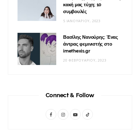
κακή μας τύχη; 10
συμβουλές
5 ΙΑΝΟΥΑΡΊΟΥ, 2023
Βασίλης Νανούρης: Ένας
άντρας φεμινιστής στο
imethexis.gr
20 ΦΕΒΡΟΥΑΡΊΟΥ, 2023
Connect & Follow
F
I
Y
T
a
n
o
i
c
s
u
k