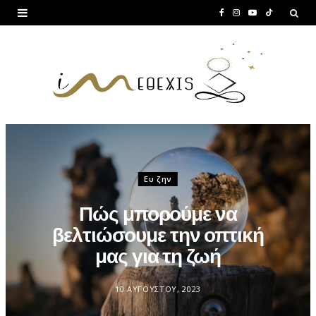
F
I
Y
T
a
n
o
i
c
s
u
k
e
t
T
T
b
a
u
o
o
g
b
k
o
r
e
Ευ ζην
k
a
Πώς μπορούμε να
m
βελτιώσουμε την οπτική
μας για τη ζωή
10 ΑΥΓΟΎΣΤΟΥ, 2023