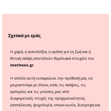
e
t
T
T
b
a
u
o
o
g
b
k
o
r
e
Σχετικά με εμάς
k
a
m
Η χαρά, η αισιοδοξία, η αγάπη για τη ζωή και η
θετική σκέψη αποτελούν θεμελιακά στοιχεία του
imethexis.gr
.
H σελίδα αυτή ενσαρκώνει την πρόθεσή μας να
μοιραστούμε με όλους εσάς τις σκέψεις, τις
εμπειρίες και τις γνώσεις μας από
διαφορετικές πτυχές της πραγματικότητας
(εκπαίδευση, ψυχολογία, επικοινωνία, διατροφή και