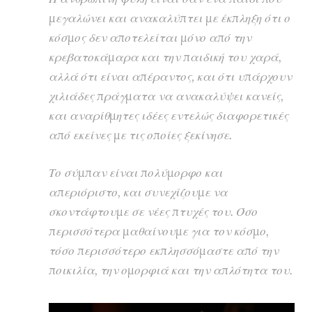
μεγαλώνει και ανακαλύπτει με έκπληξη ότι ο
κόσμος δεν αποτελείται μόνο από την
κρεβατοκάμαρα και την παιδική του χαρά,
αλλά ότι είναι απέραντος, και ότι υπάρχουν
χιλιάδες πράγματα να ανακαλύψει κανείς,
και αναρίθμητες ιδέες εντελώς διαφορετικές
από εκείνες με τις οποίες ξεκίνησε.
Το σύμπαν είναι πολύμορφο και
απεριόριστο, και συνεχίζουμε να
σκοντάφτουμε σε νέες πτυχές του. Όσο
περισσότερα μαθαίνουμε για τον κόσμο,
τόσο περισσότερο εκπλησσόμαστε από την
ποικιλία, την ομορφιά και την απλότητα του.