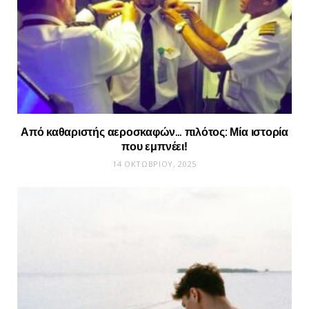
Από καθαριστής αεροσκαφών… πιλότος: Μία ιστορία
που εμπνέει!
14 ΟΚΤΩΒΡΊΟΥ, 2025