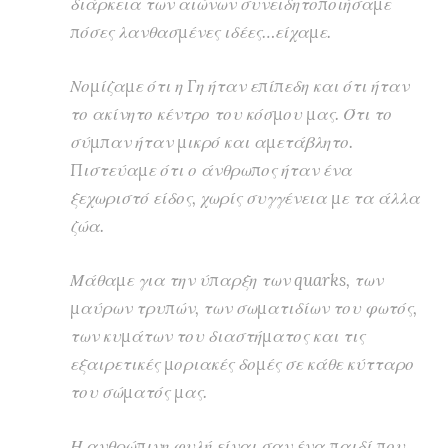
διάρκεια των αιώνων συνειδητοποιήσαμε
πόσες λανθασμένες ιδέες…είχαμε.
Νομίζαμε ότι η Γη ήταν επίπεδη και ότι ήταν
το ακίνητο κέντρο του κόσμου μας. Ότι το
σύμπαν ήταν μικρό και αμετάβλητο.
Πιστεύαμε ότι ο άνθρωπος ήταν ένα
ξεχωριστό είδος, χωρίς συγγένεια με τα άλλα
ζώα.
Μάθαμε για την ύπαρξη των quarks, των
μαύρων τρυπών, των σωματιδίων του φωτός,
των κυμάτων του διαστήματος και τις
εξαιρετικές μοριακές δομές σε κάθε κύτταρο
του σώματός μας.
Η ανθρώπινη φυλή είναι σαν ένα παιδί που