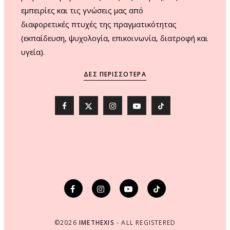
εμπειρίες και τις γνώσεις μας από
διαφορετικές πτυχές της πραγματικότητας
(εκπαίδευση, ψυχολογία, επικοινωνία, διατροφή και
υγεία).
ΔΕΣ ΠΕΡΙΣΣΌΤΕΡΑ
F
X
I
Y
T
a
(
n
o
i
c
T
s
u
k
e
w
t
T
T
b
i
a
u
o
o
t
g
b
k
o
t
r
e
©2026
IMETHEXIS
- ALL REGISTERED