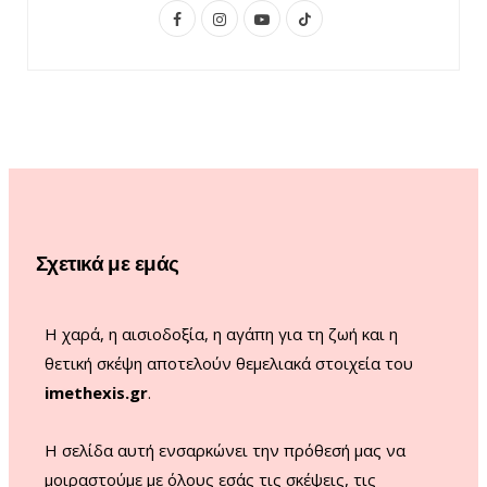
F
I
Y
T
a
n
o
i
c
s
u
k
e
t
T
T
b
a
u
o
o
g
b
k
o
r
e
Σχετικά με εμάς
k
a
m
Η χαρά, η αισιοδοξία, η αγάπη για τη ζωή και η
θετική σκέψη αποτελούν θεμελιακά στοιχεία του
imethexis.gr
.
H σελίδα αυτή ενσαρκώνει την πρόθεσή μας να
μοιραστούμε με όλους εσάς τις σκέψεις, τις