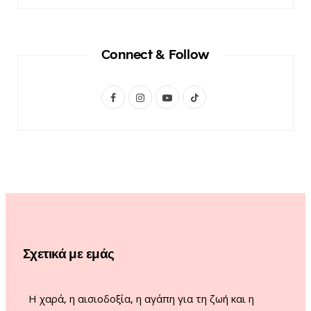
Connect & Follow
F
I
Y
T
a
n
o
i
c
s
u
k
e
t
T
T
b
a
u
o
o
g
b
k
o
r
e
Σχετικά με εμάς
k
a
m
Η χαρά, η αισιοδοξία, η αγάπη για τη ζωή και η