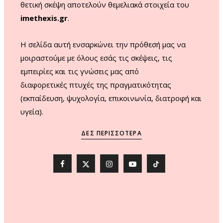
θετική σκέψη αποτελούν θεμελιακά στοιχεία του
imethexis.gr
.
H σελίδα αυτή ενσαρκώνει την πρόθεσή μας να
μοιραστούμε με όλους εσάς τις σκέψεις, τις
εμπειρίες και τις γνώσεις μας από
διαφορετικές πτυχές της πραγματικότητας
(εκπαίδευση, ψυχολογία, επικοινωνία, διατροφή και
υγεία).
ΔΕΣ ΠΕΡΙΣΣΌΤΕΡΑ
F
X
I
Y
T
a
(
n
o
i
c
T
s
u
k
e
w
t
T
T