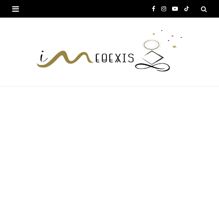
F
I
Y
T
a
n
o
i
c
s
u
k
e
t
T
T
b
a
u
o
o
g
b
k
o
r
e
k
a
m