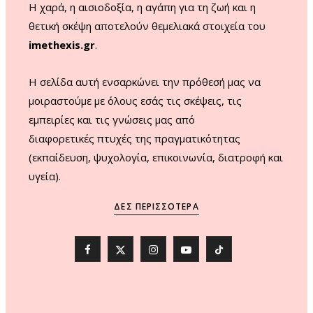
Η χαρά, η αισιοδοξία, η αγάπη για τη ζωή και η
θετική σκέψη αποτελούν θεμελιακά στοιχεία του
imethexis.gr
.
H σελίδα αυτή ενσαρκώνει την πρόθεσή μας να
μοιραστούμε με όλους εσάς τις σκέψεις, τις
εμπειρίες και τις γνώσεις μας από
διαφορετικές πτυχές της πραγματικότητας
(εκπαίδευση, ψυχολογία, επικοινωνία, διατροφή και
υγεία).
ΔΕΣ ΠΕΡΙΣΣΌΤΕΡΑ
F
X
I
Y
T
a
(
n
o
i
c
T
s
u
k