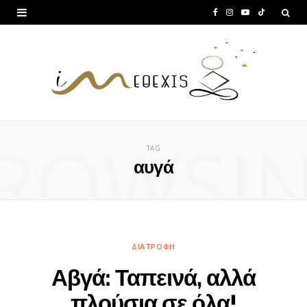
F
I
Y
T
a
n
o
i
c
s
u
k
e
t
T
T
b
a
u
o
ROWSI
o
g
b
k
TAG
o
r
e
αυγά
k
a
m
ΔΙΑΤΡΟΦΉ
Αβγά: Ταπεινά, αλλά
πλούσια σε όλα!