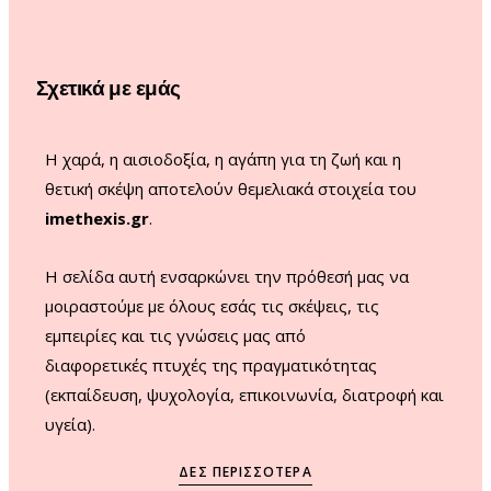
o
g
b
k
o
r
e
Σχετικά με εμάς
k
a
m
Η χαρά, η αισιοδοξία, η αγάπη για τη ζωή και η
θετική σκέψη αποτελούν θεμελιακά στοιχεία του
imethexis.gr
.
H σελίδα αυτή ενσαρκώνει την πρόθεσή μας να
μοιραστούμε με όλους εσάς τις σκέψεις, τις
εμπειρίες και τις γνώσεις μας από
διαφορετικές πτυχές της πραγματικότητας
(εκπαίδευση, ψυχολογία, επικοινωνία, διατροφή και
υγεία).
ΔΕΣ ΠΕΡΙΣΣΌΤΕΡΑ