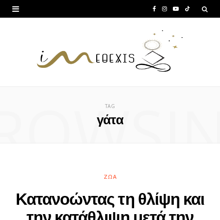
F
I
Y
T
a
n
o
i
c
s
u
k
e
t
T
T
b
a
u
o
ROWSI
o
g
b
k
TAG
o
r
e
γάτα
k
a
m
ΖΏΑ
Κατανοώντας τη θλίψη και
την κατάθλιψη μετά την