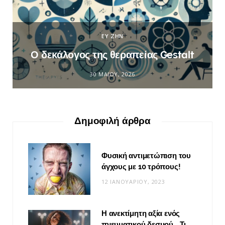
ΕΥ ΖΗΝ
Ο δεκάλογος της θεραπείας Gestalt
30 ΜΑΪ́ΟΥ, 2026
Δημοφιλή άρθρα
Φυσική αντιμετώπιση του
άγχους με 10 τρόπους!
12 ΙΑΝΟΥΑΡΊΟΥ, 2023
Η ανεκτίμητη αξία ενός
πνευματικού δεσμού… Τι