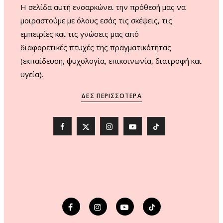
H σελίδα αυτή ενσαρκώνει την πρόθεσή μας να
μοιραστούμε με όλους εσάς τις σκέψεις, τις
εμπειρίες και τις γνώσεις μας από
διαφορετικές πτυχές της πραγματικότητας
(εκπαίδευση, ψυχολογία, επικοινωνία, διατροφή και
υγεία).
ΔΕΣ ΠΕΡΙΣΣΌΤΕΡΑ
F
X
I
Y
T
a
(
n
o
i
c
T
s
u
k
e
w
t
T
T
b
i
a
u
o
o
t
g
b
k