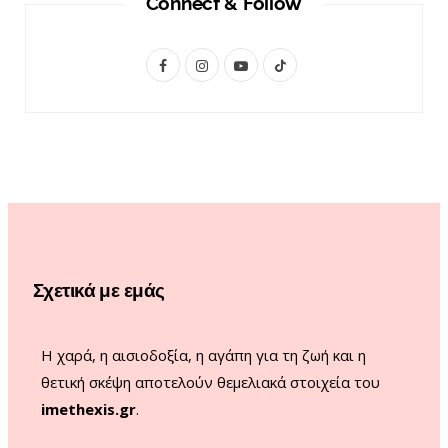
Connect & Follow
F
I
Y
T
a
n
o
i
c
s
u
k
e
t
T
T
b
a
u
o
o
g
b
k
o
r
e
Σχετικά με εμάς
k
a
m
Η χαρά, η αισιοδοξία, η αγάπη για τη ζωή και η
θετική σκέψη αποτελούν θεμελιακά στοιχεία του
imethexis.gr
.