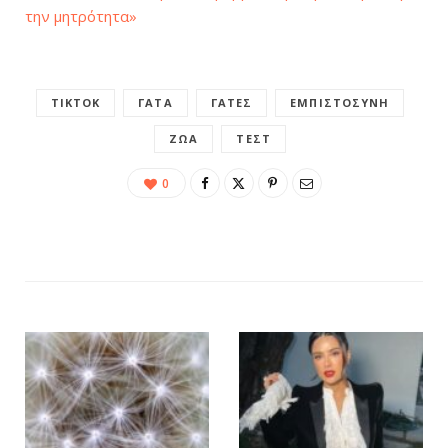
την μητρότητα»
TIKTOK
ΓΆΤΑ
ΓΆΤΕΣ
ΕΜΠΙΣΤΟΣΎΝΗ
ΖΏΑ
ΤΕΣΤ
0