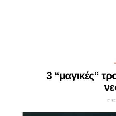
Δ
3 “μαγικές” τρο
νε
17 ΝΟ