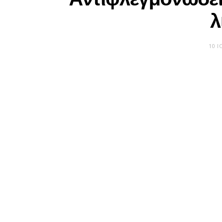
λ
10 Ι