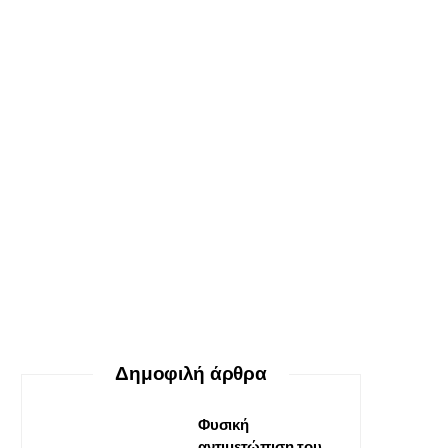
ΕΥ ΖΗΝ
Ο δεκάλογος της θεραπείας
Gestalt
30 ΜΑΪ́ΟΥ, 2026
Δημοφιλή άρθρα
Φυσική
αντιμετώπιση του