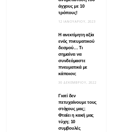
άγχους με 10
τρόπους!
12 ΙΑΝΟΥΑΡΊΟΥ, 2023
Η ανεκτίμητη αξία
VIRAL
ενός πνευματικού
δεσμού… Τι
Βίντεο: Μεταμόρφωσε το
σημαίνει να
φουλάρι σου σε κιμονό
συνδεόμαστε
πνευματικά με
20 ΜΑΪ́ΟΥ, 2026
κάποιον;
30 ΔΕΚΕΜΒΡΊΟΥ, 2022
Γιατί δεν
πετυχαίνουμε τους
στόχους μας;
Φταίει η κακή μας
τύχη; 10
συμβουλές