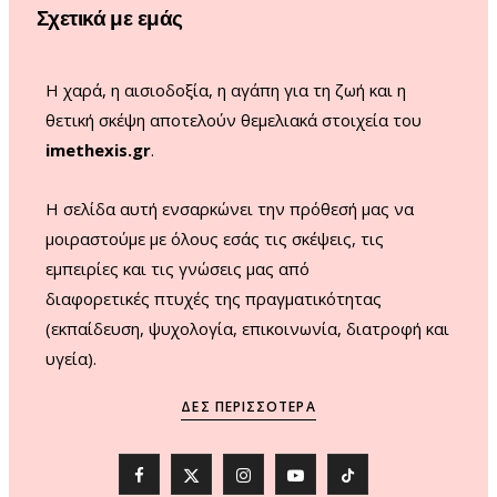
Σχετικά με εμάς
k
a
m
Η χαρά, η αισιοδοξία, η αγάπη για τη ζωή και η
θετική σκέψη αποτελούν θεμελιακά στοιχεία του
imethexis.gr
.
H σελίδα αυτή ενσαρκώνει την πρόθεσή μας να
μοιραστούμε με όλους εσάς τις σκέψεις, τις
εμπειρίες και τις γνώσεις μας από
διαφορετικές πτυχές της πραγματικότητας
(εκπαίδευση, ψυχολογία, επικοινωνία, διατροφή και
υγεία).
ΔΕΣ ΠΕΡΙΣΣΌΤΕΡΑ
F
X
I
Y
T