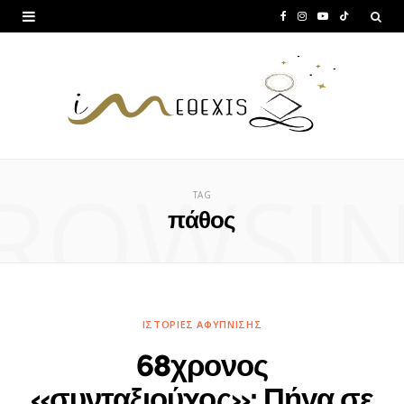
F
I
Y
T
a
n
o
i
c
s
u
k
e
t
T
T
b
a
u
o
ROWSI
o
g
b
k
TAG
o
r
e
πάθος
k
a
m
ΙΣΤΟΡΊΕΣ ΑΦΎΠΝΙΣΗΣ
68χρονος
«συνταξιούχος»: Πήγα σε