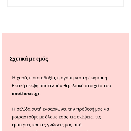
a
n
o
i
c
s
u
k
e
t
T
T
b
a
u
o
o
g
b
k
o
r
e
Σχετικά με εμάς
k
a
m
Η χαρά, η αισιοδοξία, η αγάπη για τη ζωή και η
θετική σκέψη αποτελούν θεμελιακά στοιχεία του
imethexis.gr
.
H σελίδα αυτή ενσαρκώνει την πρόθεσή μας να
μοιραστούμε με όλους εσάς τις σκέψεις, τις
εμπειρίες και τις γνώσεις μας από