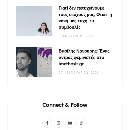
Γιατί δεν πετυχαίνουμε
τους στόχους μας; Φταίει η
κακή μας τύχη; 10
συμβουλές
5 ΙΑΝΟΥΑΡΊΟΥ, 2023
Βασίλης Νανούρης: Ένας
άντρας φεμινιστής στο
imethexis.gr
20 ΦΕΒΡΟΥΑΡΊΟΥ, 2023
Connect & Follow
F
I
Y
T