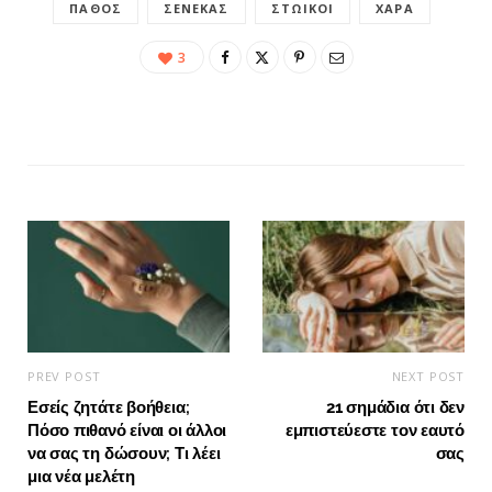
ΠΆΘΟΣ
ΣΕΝΈΚΑΣ
ΣΤΩΙΚΟΊ
ΧΑΡΆ
3
PREV POST
NEXT POST
Εσείς ζητάτε βοήθεια;
21 σημάδια ότι δεν
Πόσο πιθανό είναι οι άλλοι
εμπιστεύεστε τον εαυτό
να σας τη δώσουν; Τι λέει
σας
μια νέα μελέτη