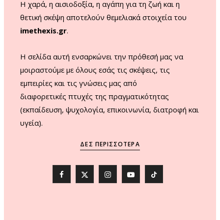
Η χαρά, η αισιοδοξία, η αγάπη για τη ζωή και η
θετική σκέψη αποτελούν θεμελιακά στοιχεία του
imethexis.gr
.
H σελίδα αυτή ενσαρκώνει την πρόθεσή μας να
μοιραστούμε με όλους εσάς τις σκέψεις, τις
εμπειρίες και τις γνώσεις μας από
διαφορετικές πτυχές της πραγματικότητας
(εκπαίδευση, ψυχολογία, επικοινωνία, διατροφή και
υγεία).
ΔΕΣ ΠΕΡΙΣΣΌΤΕΡΑ
F
X
I
Y
T
a
(
n
o
i
c
T
s
u
k