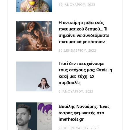
12 ΙΑΝΟΥΑΡΊΟΥ, 2023
Η ανεκτίμητη αξία ενός
πνευματικού δεσμού… Τι
σημαίνει να συνδεόμαστε
πνευματικά με κάποιον;
30 ΔΕΚΕΜΒΡΊΟΥ, 2022
Γιατί δεν πετυχαίνουμε
τους στόχους μας; Φταίει η
κακή μας τύχη; 10
συμβουλές
5 ΙΑΝΟΥΑΡΊΟΥ, 2023
Βασίλης Νανούρης: Ένας
άντρας φεμινιστής στο
imethexis.gr
20 ΦΕΒΡΟΥΑΡΊΟΥ, 2023