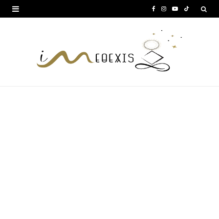
F
I
Y
T
a
n
o
i
c
s
u
k
e
t
T
T
b
a
u
o
o
g
b
k
o
r
e
k
a
m