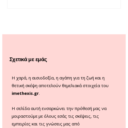
a
n
o
i
c
s
u
k
e
t
T
T
b
a
u
o
o
g
b
k
o
r
e
Σχετικά με εμάς
k
a
m
Η χαρά, η αισιοδοξία, η αγάπη για τη ζωή και η
θετική σκέψη αποτελούν θεμελιακά στοιχεία του
imethexis.gr
.
H σελίδα αυτή ενσαρκώνει την πρόθεσή μας να
μοιραστούμε με όλους εσάς τις σκέψεις, τις
εμπειρίες και τις γνώσεις μας από