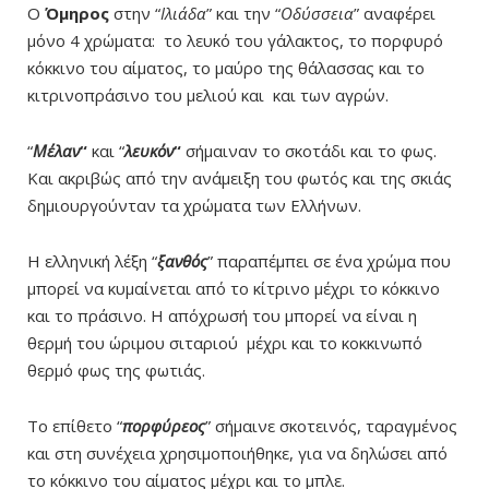
Ο
Όμηρος
στην “
Ιλιάδα
” και την “
Οδύσσεια
” αναφέρει
μόνο 4 χρώματα: το λευκό του γάλακτος, το πορφυρό
κόκκινο του αίματος, το μαύρο της θάλασσας και το
κιτρινοπράσινο του μελιού και και των αγρών.
“
Μέλαν
“
και “
λευκόν
“
σήμαιναν το σκοτάδι και το φως.
Και ακριβώς από την ανάμειξη του φωτός και της σκιάς
δημιουργούνταν τα χρώματα των Ελλήνων.
Η ελληνική λέξη “
ξανθός
” παραπέμπει σε ένα χρώμα που
μπορεί να κυμαίνεται από το κίτρινο μέχρι το κόκκινο
και το πράσινο. Η απόχρωσή του μπορεί να είναι η
θερμή του ώριμου σιταριού μέχρι και το κοκκινωπό
θερμό φως της φωτιάς.
Το επίθετο “
πορφύρεος
” σήμαινε σκοτεινός, ταραγμένος
και στη συνέχεια χρησιμοποιήθηκε, για να δηλώσει από
το κόκκινο του αίματος μέχρι και το μπλε.