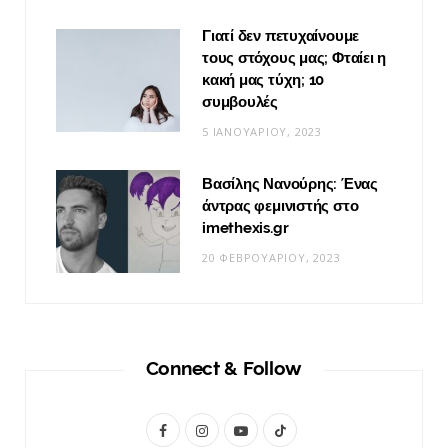
Γιατί δεν πετυχαίνουμε
τους στόχους μας; Φταίει η
κακή μας τύχη; 10
συμβουλές
5 ΙΑΝΟΥΑΡΊΟΥ, 2023
Βασίλης Νανούρης: Ένας
άντρας φεμινιστής στο
imethexis.gr
20 ΦΕΒΡΟΥΑΡΊΟΥ, 2023
Connect & Follow
F
I
Y
T