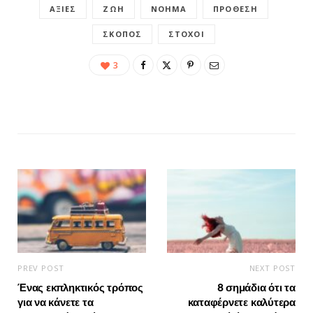
ΑΞΊΕΣ
ΖΩΉ
ΝΌΗΜΑ
ΠΡΌΘΕΣΗ
ΣΚΟΠΌΣ
ΣΤΌΧΟΙ
3
PREV POST
NEXT POST
Ένας εκπληκτικός τρόπος
8 σημάδια ότι τα
για να κάνετε τα
καταφέρνετε καλύτερα