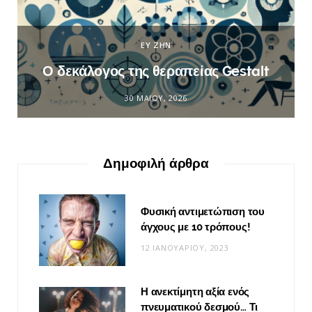
ΕΥ ΖΗΝ
Ο δεκάλογος της θεραπείας Gestalt
30 ΜΑΪ́ΟΥ, 2026
Δημοφιλή άρθρα
Φυσική αντιμετώπιση του
άγχους με 10 τρόπους!
12 ΙΑΝΟΥΑΡΊΟΥ, 2023
Η ανεκτίμητη αξία ενός
πνευματικού δεσμού… Τι