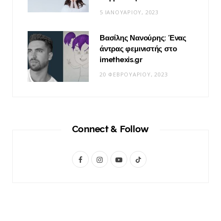
5 ΙΑΝΟΥΑΡΊΟΥ, 2023
Βασίλης Νανούρης: Ένας
άντρας φεμινιστής στο
imethexis.gr
20 ΦΕΒΡΟΥΑΡΊΟΥ, 2023
Connect & Follow
F
I
Y
T
a
n
o
i
c
s
u
k
e
t
T
T