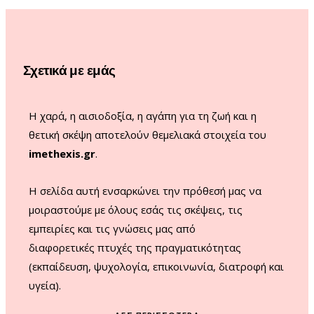
b
a
u
o
o
g
b
k
o
r
e
Σχετικά με εμάς
k
a
m
Η χαρά, η αισιοδοξία, η αγάπη για τη ζωή και η
θετική σκέψη αποτελούν θεμελιακά στοιχεία του
imethexis.gr
.
H σελίδα αυτή ενσαρκώνει την πρόθεσή μας να
μοιραστούμε με όλους εσάς τις σκέψεις, τις
εμπειρίες και τις γνώσεις μας από
διαφορετικές πτυχές της πραγματικότητας
(εκπαίδευση, ψυχολογία, επικοινωνία, διατροφή και
υγεία).