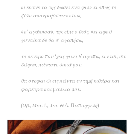
κι έκανε να της δώσει ένα φιλί· κι όπως το
ξύλο αποτραβιόταν πίσω,
«σ’ αγάπησα», της είπε ο θεός, «κι αφού
γυναίκα δε θα σ’ αγαπήσω,
το δέντρο που ‘χεις γίνει θ’ αγαπώ, κι έτσι, σα
δάφνη, πάντοτε δικιά μου,
θα στεφανώνεις πάντα εν τιμή κιθάρα και
φαρέτρα και μαλλιά μου.
(Οβ., Μετ. 1., μετ. Θ.Δ. Παπαγγελή)