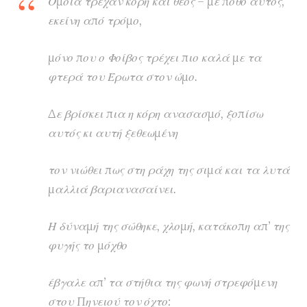
Όμοια τρέχαν κόρη και θεός – με πόθο αυτός,
εκείνη από τρόμο,
μόνο που ο Φοίβος τρέχει πιο καλά με τα
φτερά του Έρωτα στον ώμο.
Δε βρίσκει πια η κόρη ανασασμό, ξοπίσω
αυτός κι αυτή ξεθεωμένη
τον νιώθει πως στη ράχη της σιμά και τα λυτά
μαλλιά βαριανασαίνει.
Η δύναμή της σώθηκε, χλομή, κατάκοπη απ’ της
φυγής το μόχθο
έβγαλε απ’ τα στήθια της φωνή στρεφόμενη
στου Πηνειού τον όχτο: