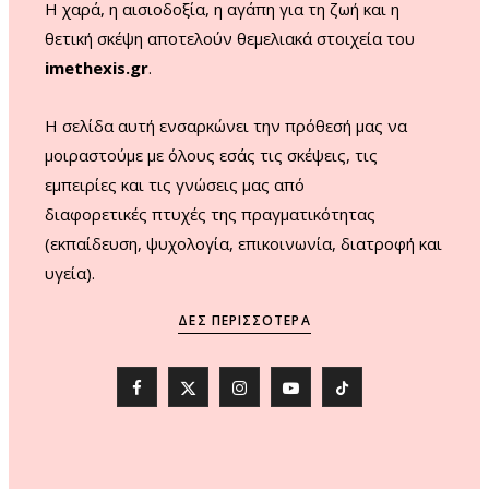
Η χαρά, η αισιοδοξία, η αγάπη για τη ζωή και η
θετική σκέψη αποτελούν θεμελιακά στοιχεία του
imethexis.gr
.
H σελίδα αυτή ενσαρκώνει την πρόθεσή μας να
μοιραστούμε με όλους εσάς τις σκέψεις, τις
εμπειρίες και τις γνώσεις μας από
διαφορετικές πτυχές της πραγματικότητας
(εκπαίδευση, ψυχολογία, επικοινωνία, διατροφή και
υγεία).
ΔΕΣ ΠΕΡΙΣΣΌΤΕΡΑ
F
X
I
Y
T
a
(
n
o
i
c
T
s
u
k