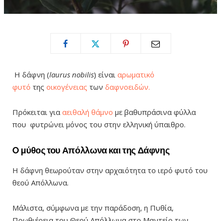
Η δάφνη (
laurus nobilis
) είναι
αρωματικό
φυτό
της
οικογένειας
των
δαφνοειδών.
Πρόκειται για
αειθαλή θάμνο
με βαθυπράσινα φύλλα
που φυτρώνει μόνος του στην ελληνική ύπαιθρο.
O μύθος του Απόλλωνα και της Δάφνης
Η δάφνη θεωρούταν στην αρχαιότητα το ιερό φυτό του
θεού Απόλλωνα.
Μάλιστα, σύμφωνα με την παράδοση, η Πυθία,
Πρωθιέρεια του Θεού Απόλλωνα στο Μαντείο των