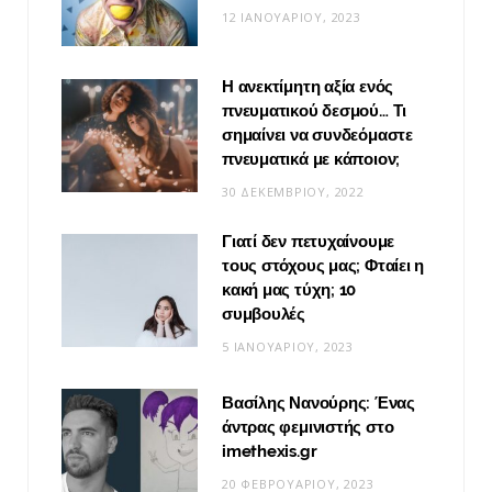
12 ΙΑΝΟΥΑΡΊΟΥ, 2023
Η ανεκτίμητη αξία ενός
πνευματικού δεσμού… Τι
σημαίνει να συνδεόμαστε
πνευματικά με κάποιον;
30 ΔΕΚΕΜΒΡΊΟΥ, 2022
Γιατί δεν πετυχαίνουμε
τους στόχους μας; Φταίει η
κακή μας τύχη; 10
συμβουλές
5 ΙΑΝΟΥΑΡΊΟΥ, 2023
Βασίλης Νανούρης: Ένας
άντρας φεμινιστής στο
imethexis.gr
20 ΦΕΒΡΟΥΑΡΊΟΥ, 2023