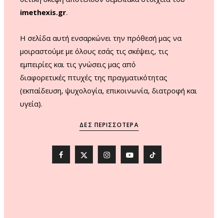
imethexis.gr
.
H σελίδα αυτή ενσαρκώνει την πρόθεσή μας να
μοιραστούμε με όλους εσάς τις σκέψεις, τις
εμπειρίες και τις γνώσεις μας από
διαφορετικές πτυχές της πραγματικότητας
(εκπαίδευση, ψυχολογία, επικοινωνία, διατροφή και
υγεία).
ΔΕΣ ΠΕΡΙΣΣΌΤΕΡΑ
F
X
I
Y
T
a
(
n
o
i
c
T
s
u
k
e
w
t
T
T