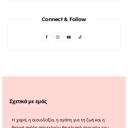
Connect & Follow
F
I
Y
T
a
n
o
i
c
s
u
k
e
t
T
T
b
a
u
o
o
g
b
k
o
r
e
Σχετικά με εμάς
k
a
m
Η χαρά, η αισιοδοξία, η αγάπη για τη ζωή και η
θετική σκέψη αποτελούν θεμελιακά στοιχεία του