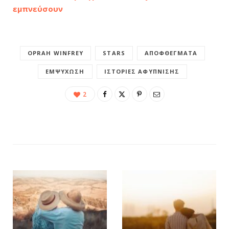
εμπνεύσουν
OPRAH WINFREY
STARS
ΑΠΟΦΘΈΓΜΑΤΑ
ΕΜΨΎΧΩΣΗ
ΙΣΤΟΡΊΕΣ ΑΦΎΠΝΙΣΗΣ
2