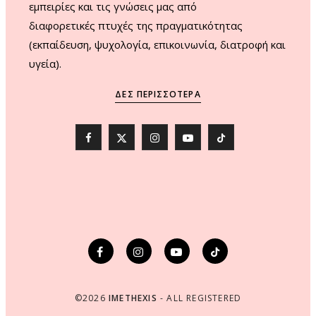
εμπειρίες και τις γνώσεις μας από
διαφορετικές πτυχές της πραγματικότητας
(εκπαίδευση, ψυχολογία, επικοινωνία, διατροφή και
υγεία).
ΔΕΣ ΠΕΡΙΣΣΌΤΕΡΑ
F
X
I
Y
T
a
(
n
o
i
c
T
s
u
k
e
w
t
T
T
b
i
a
u
o
o
t
g
b
k
o
t
r
e
©2026
IMETHEXIS
- ALL REGISTERED