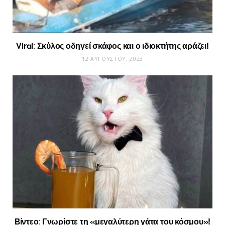
Viral: Σκύλος οδηγεί σκάφος και ο ιδιοκτήτης αράζει!
12 ΑΥΓΟΎΣΤΟΥ, 2023
Bίντεο: Γνωρίστε τη «μεγαλύτερη γάτα του κόσμου»!