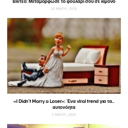
Βίντεο: Μεταμόρφωσε το φουλάρι σου σε κιμονό
20 ΜΑΪ́ΟΥ, 2026
«I Didn’t Marry a Loser»: Ένα viral trend για τα…
αυτονόητα
3 ΜΑΪ́ΟΥ, 2026