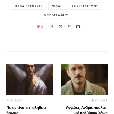
HELGA STENTZEL
VIRAL
ΣΟΥΡΕΑΛΙΣΜΌΣ
ΦΩΤΟΓΡΑΦΊΕΣ
3
PREV POST
NEXT POST
Ποιος είναι στ’ αλήθεια
Άγγελος Ανδριόπουλος:
ήρωας;
«Απολύθηκα λόγω