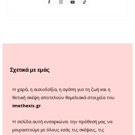
F
I
Y
T
a
n
o
i
c
s
u
k
e
t
T
T
b
a
u
o
o
g
b
k
o
r
e
Σχετικά με εμάς
k
a
m
Η χαρά, η αισιοδοξία, η αγάπη για τη ζωή και η
θετική σκέψη αποτελούν θεμελιακά στοιχεία του
imethexis.gr
.
H σελίδα αυτή ενσαρκώνει την πρόθεσή μας να
μοιραστούμε με όλους εσάς τις σκέψεις, τις