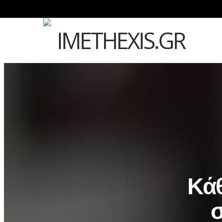
Κάθ
σ