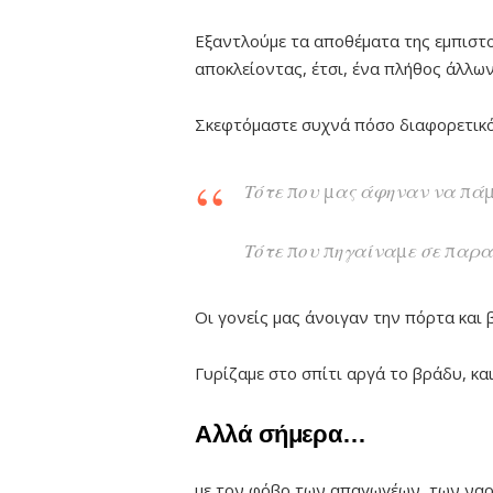
Εξαντλούμε τα αποθέματα της εμπιστοσ
αποκλείοντας, έτσι, ένα πλήθος άλλ
Σκεφτόμαστε συχνά πόσο διαφορετικός
Τότε που μας άφηναν να πάμ
Τότε που πηγαίναμε σε παραλ
Οι γονείς μας άνοιγαν την πόρτα και 
Γυρίζαμε στο σπίτι αργά το βράδυ, κα
Αλλά σήμερα…
με τον φόβο των απαγωγέων, των ναρκ