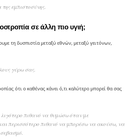
 της εμπιστοσύνης.
οοτροπία σε άλλη πιο υγιή;
σουμε τη δυσπιστία μεταξύ εθνών, μεταξύ γειτόνων,
λους γύρω σας.
οπίας ότι ο καθένας κάνει ό,τι καλύτερο μπορεί θα σας
 λιγότερο πιθανό να θυμώσω όταν με
και περισσότερο πιθανό να μπορέσω να ακούσω, να
 σεβασμό.