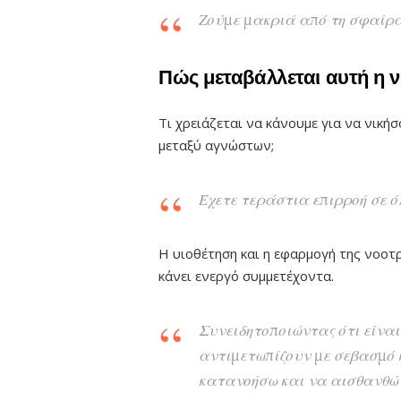
Ζούμε μακριά από τη σφαίρα
Πώς μεταβάλλεται αυτή η ν
Τι χρειάζεται να κάνουμε για να νική
μεταξύ αγνώστων;
Έχετε τεράστια επιρροή σε ό
Η υιοθέτηση και η εφαρμογή της νοοτρ
κάνει ενεργό συμμετέχοντα.
Συνειδητοποιώντας ότι είναι
αντιμετωπίζουν με σεβασμό 
κατανοήσω και να αισθανθώ