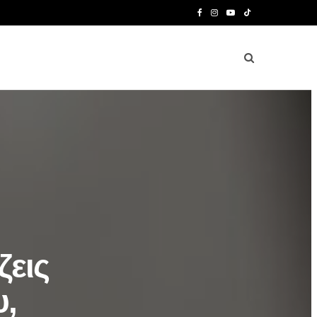
F
I
Y
T
a
n
o
i
c
s
u
k
e
t
T
T
b
a
u
o
o
g
b
k
o
r
e
k
a
m
ζεις
υ,