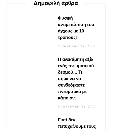
Δημοφιλή άρθρα
Φυσική
αντιμετώπιση του
άγχους με 10
τρόπους!
12 ΙΑΝΟΥΑΡΊΟΥ, 2023
Η ανεκτίμητη αξία
VIRAL
ενός πνευματικού
δεσμού… Τι
Βίντεο: Μεταμόρφωσε το
σημαίνει να
φουλάρι σου σε κιμονό
συνδεόμαστε
πνευματικά με
20 ΜΑΪ́ΟΥ, 2026
κάποιον;
30 ΔΕΚΕΜΒΡΊΟΥ, 2022
Γιατί δεν
πετυχαίνουμε τους