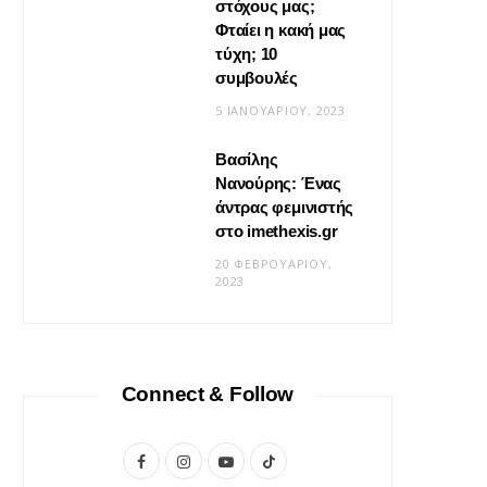
στόχους μας;
Φταίει η κακή μας
τύχη; 10
συμβουλές
5 ΙΑΝΟΥΑΡΊΟΥ, 2023
Βασίλης
Νανούρης: Ένας
ΣΧΈΣΕΙΣ
άντρας φεμινιστής
Η φροντίδα δεν είναι «δώσ’ το
στο imethexis.gr
μου» είναι «τι να κάνω;»
20 ΦΕΒΡΟΥΑΡΊΟΥ,
2023
19 ΜΑΪ́ΟΥ, 2026
Connect & Follow
F
I
Y
T